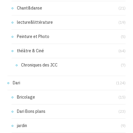
Chant&danse
(21)
lecture&littérature
(19)
Peinture et Photo
(5)
théâtre & Ciné
(64)
Chroniques des JCC
(7)
Dari
(124)
Bricolage
(15)
Dari Bons plans
(23)
jardin
(9)