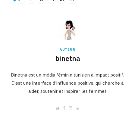
AUTEUR
binetna
Binetna est un média féminin tunisien à impact positif.
C'est une interface d'influence positive, qui cherche à
aider, soutenir et inspirer les femmes
W
F
I
L
e
a
n
i
b
c
s
n
s
e
t
k
i
b
a
e
t
o
g
d
e
o
r
I