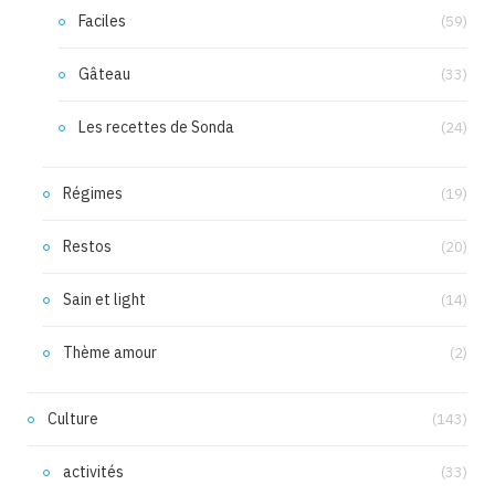
Faciles
(59)
Gâteau
(33)
Les recettes de Sonda
(24)
Régimes
(19)
Restos
(20)
Sain et light
(14)
Thème amour
(2)
Culture
(143)
activités
(33)