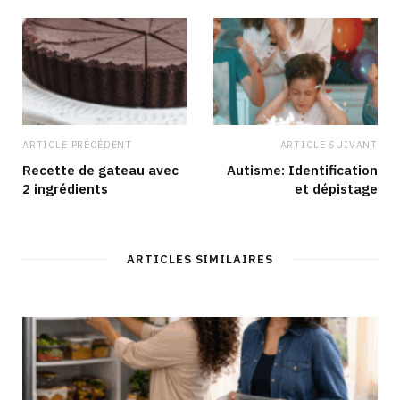
k
a
n
m
ARTICLE PRÉCÉDENT
ARTICLE SUIVANT
Recette de gateau avec
Autisme: Identification
2 ingrédients
et dépistage
ARTICLES SIMILAIRES