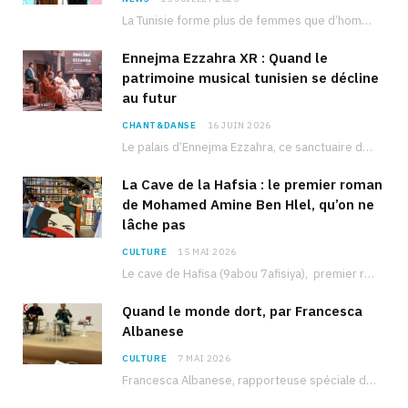
La Tunisie forme plus de femmes que d’hommes dans les filières scientifiques. Pourtant, pour beaucoup…
Ennejma Ezzahra XR : Quand le
patrimoine musical tunisien se décline
au futur
CHANT&DANSE
16 JUIN 2026
Le palais d’Ennejma Ezzahra, ce sanctuaire de la musique tunisienne et méditerranéenne construit par le…
La Cave de la Hafsia : le premier roman
de Mohamed Amine Ben Hlel, qu’on ne
lâche pas
CULTURE
15 MAI 2026
Le cave de Hafisa (9abou 7afisiya), premier roman du journaliste tunisien Mohamed Amine Ben Hlel,…
Quand le monde dort, par Francesca
Albanese
CULTURE
7 MAI 2026
Francesca Albanese, rapporteuse spéciale de l’ONU sur les territoires palestiniens occupés, était à Tunis pour…