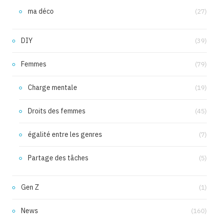
ma déco
(27)
DIY
(39)
Femmes
(79)
Charge mentale
(19)
Droits des femmes
(45)
égalité entre les genres
(7)
Partage des tâches
(5)
Gen Z
(1)
News
(160)