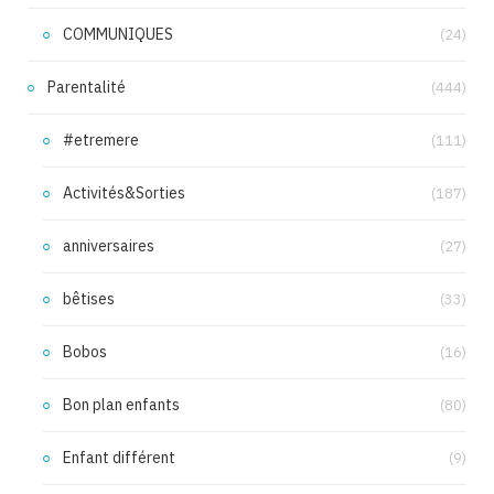
COMMUNIQUES
(24)
Parentalité
(444)
#etremere
(111)
Activités&Sorties
(187)
anniversaires
(27)
bêtises
(33)
Bobos
(16)
Bon plan enfants
(80)
Enfant différent
(9)