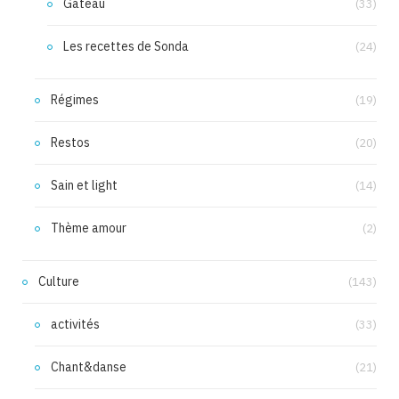
Gâteau
(33)
Les recettes de Sonda
(24)
Régimes
(19)
Restos
(20)
Sain et light
(14)
Thème amour
(2)
Culture
(143)
activités
(33)
Chant&danse
(21)