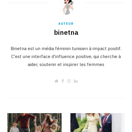
AUTEUR
binetna
Binetna est un média féminin tunisien à impact positif.
C'est une interface d'influence positive, qui cherche à
aider, soutenir et inspirer les femmes
W
F
I
L
e
a
n
i
b
c
s
n
s
e
t
k
i
b
a
e
t
o
g
d
e
o
r
I
k
a
n
m