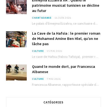
Ennejma Ezzahra XR : Quand le
patrimoine musical tunisien se décline
au futur
CHANT&DANSE
16 JUIN 2026
Le palais d’Ennejma Ezzahra, ce sanctuaire de la musique tunisienne et méditerranéenne construit par le…
La Cave de la Hafsia : le premier roman
de Mohamed Amine Ben Hlel, qu’on ne
lâche pas
CULTURE
15 MAI 2026
Le cave de Hafisa (9abou 7afisiya), premier roman du journaliste tunisien Mohamed Amine Ben Hlel,…
Quand le monde dort, par Francesca
Albanese
CULTURE
7 MAI 2026
Francesca Albanese, rapporteuse spéciale de l’ONU sur les territoires palestiniens occupés, était à Tunis pour…
CATÉGORIES