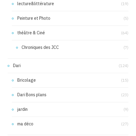
lecture&littérature
(19)
Peinture et Photo
(5)
théâtre & Ciné
(64)
Chroniques des JCC
(7)
Dari
(124)
Bricolage
(15)
Dari Bons plans
(23)
jardin
(9)
ma déco
(27)