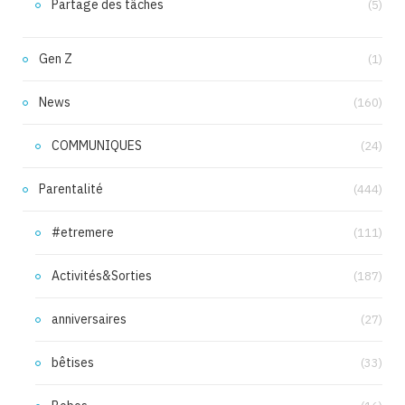
Partage des tâches
(5)
Gen Z
(1)
News
(160)
COMMUNIQUES
(24)
Parentalité
(444)
#etremere
(111)
Activités&Sorties
(187)
anniversaires
(27)
bêtises
(33)