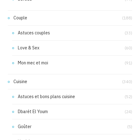
Couple
(188)
Astuces couples
(33)
Love & Sex
(60)
Mon mec et moi
(91)
Cuisine
(340)
Astuces et bons plans cuisine
(52)
Dbarét El Youm
(24)
Goûter
(5)