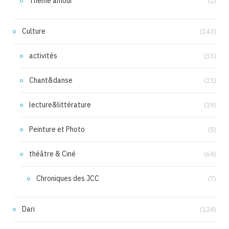
Thème amour
(2)
Culture
(143)
activités
(33)
Chant&danse
(21)
lecture&littérature
(19)
Peinture et Photo
(5)
théâtre & Ciné
(64)
Chroniques des JCC
(7)
Dari
(124)