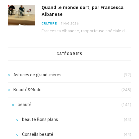
Quand le monde dort, par Francesca
Albanese
CULTURE
7 MAI 2026
Francesca Albanese, rapporteuse spéciale de l’ONU sur les territoires palestiniens occupés, était à Tunis pour…
CATÉGORIES
Astuces de grand-mères
(77)
Beauté&Mode
(248)
beauté
(141)
beauté Bons plans
(44)
Conseils beauté
(44)