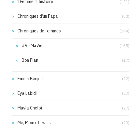
1Femme, 1 histoire
(121)
Chroniques d'un Papa
(50)
Chroniques de femmes
(294)
#VisMaVie
(165)
Bon Plan
(17)
Emma Benji II
(22)
Eya Labidi
(23)
Mayla Chelbi
(27)
Me, Mom of twins
(29)