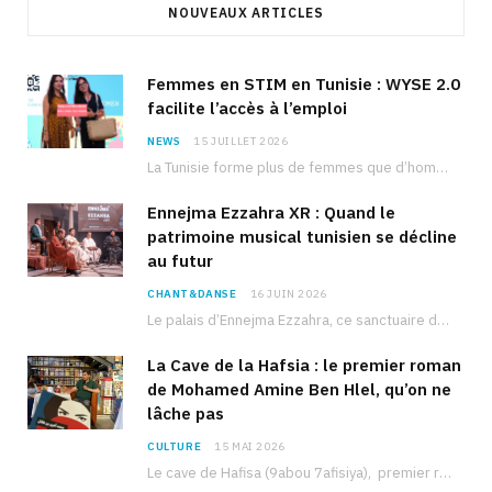
NOUVEAUX ARTICLES
Femmes en STIM en Tunisie : WYSE 2.0
facilite l’accès à l’emploi
NEWS
15 JUILLET 2026
La Tunisie forme plus de femmes que d’hommes dans les filières scientifiques. Pourtant, pour beaucoup…
Ennejma Ezzahra XR : Quand le
patrimoine musical tunisien se décline
au futur
CHANT&DANSE
16 JUIN 2026
Le palais d’Ennejma Ezzahra, ce sanctuaire de la musique tunisienne et méditerranéenne construit par le…
La Cave de la Hafsia : le premier roman
de Mohamed Amine Ben Hlel, qu’on ne
lâche pas
CULTURE
15 MAI 2026
Le cave de Hafisa (9abou 7afisiya), premier roman du journaliste tunisien Mohamed Amine Ben Hlel,…