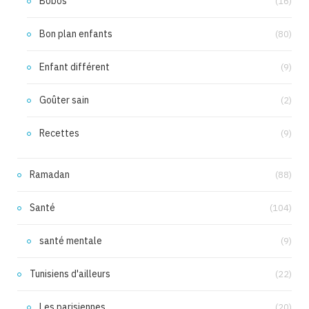
Bobos
(16)
Bon plan enfants
(80)
Enfant différent
(9)
Goûter sain
(2)
Recettes
(9)
Ramadan
(88)
Santé
(104)
santé mentale
(9)
Tunisiens d'ailleurs
(22)
Les parisiennes
(20)