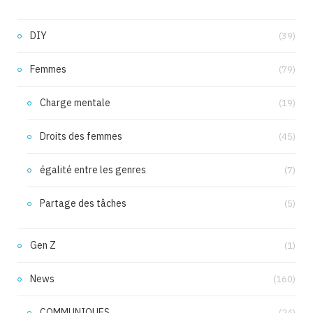
DIY
(39)
Femmes
(79)
Charge mentale
(19)
Droits des femmes
(45)
égalité entre les genres
(7)
Partage des tâches
(5)
Gen Z
(1)
News
(160)
COMMUNIQUES
(24)