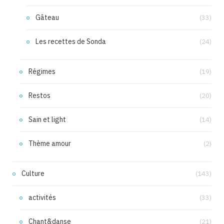
Gâteau
(33)
Les recettes de Sonda
(24)
Régimes
(19)
Restos
(20)
Sain et light
(14)
Thème amour
(2)
Culture
(143)
activités
(33)
Chant&danse
(21)