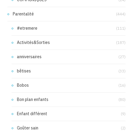
Parentalité
(444)
#etremere
(111)
Activités&Sorties
(187)
anniversaires
(27)
bêtises
(33)
Bobos
(16)
Bon plan enfants
(80)
Enfant différent
(9)
Goûter sain
(2)