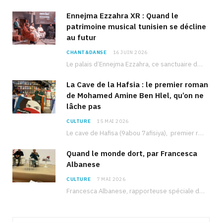
Ennejma Ezzahra XR : Quand le
patrimoine musical tunisien se décline
au futur
CHANT&DANSE
16 JUIN 2026
Le palais d’Ennejma Ezzahra, ce sanctuaire de la musique tunisienne et méditerranéenne construit par le…
La Cave de la Hafsia : le premier roman
de Mohamed Amine Ben Hlel, qu’on ne
lâche pas
CULTURE
15 MAI 2026
Le cave de Hafisa (9abou 7afisiya), premier roman du journaliste tunisien Mohamed Amine Ben Hlel,…
Quand le monde dort, par Francesca
Albanese
CULTURE
7 MAI 2026
Francesca Albanese, rapporteuse spéciale de l’ONU sur les territoires palestiniens occupés, était à Tunis pour…