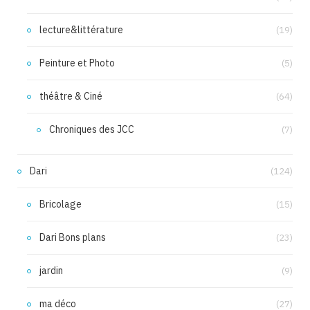
lecture&littérature
(19)
Peinture et Photo
(5)
théâtre & Ciné
(64)
Chroniques des JCC
(7)
Dari
(124)
Bricolage
(15)
Dari Bons plans
(23)
jardin
(9)
ma déco
(27)