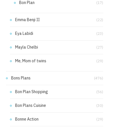
Bon Plan
(17)
Emma Benji II
(22)
Eya Labidi
(23)
Mayla Chelbi
(27)
Me, Mom of twins
(29)
Bons Plans
(476)
Bon Plan Shopping
(56)
Bon Plans Cuisine
(30)
Bonne Action
(29)