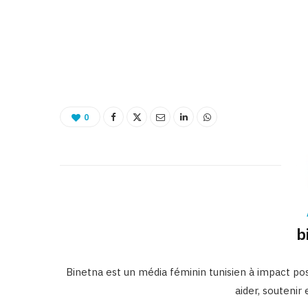
0
b
Binetna est un média féminin tunisien à impact posi
aider, soutenir