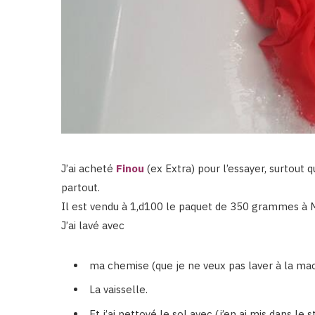
J’ai acheté
Finou
(ex Extra) pour l’essayer, surtout q
partout.
Il est vendu à 1,d100 le paquet de 350 grammes à M
J’ai lavé avec
ma chemise (que je ne veux pas laver à la ma
La vaisselle.
Et j’ai nettoyé le sol avec (j’en ai mis dans le