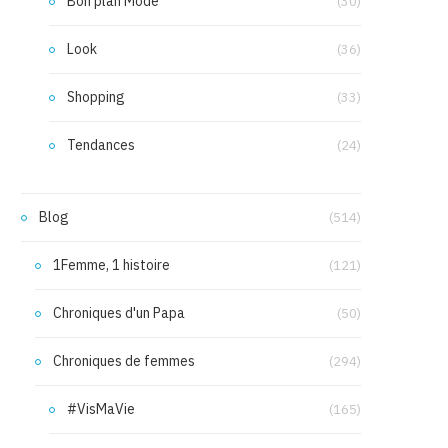
Bon plan Mode
(30)
Look
(36)
Shopping
(33)
Tendances
(24)
Blog
(514)
1Femme, 1 histoire
(121)
Chroniques d'un Papa
(50)
Chroniques de femmes
(294)
#VisMaVie
(165)