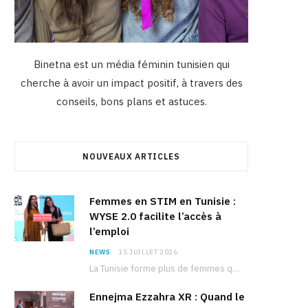
Binetna est un média féminin tunisien qui
cherche à avoir un impact positif, à travers des
conseils, bons plans et astuces.
NOUVEAUX ARTICLES
Femmes en STIM en Tunisie :
WYSE 2.0 facilite l’accès à
l’emploi
NEWS
15 JUILLET 2026
La Tunisie forme plus de femmes que d’hommes dans les filières scientifiques. Pourtant, pour beaucoup…
Ennejma Ezzahra XR : Quand le