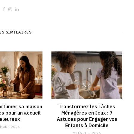
W
F
I
L
e
a
n
i
b
c
s
n
s
e
t
k
i
b
a
e
t
o
g
d
ES SIMILAIRES
e
o
r
I
k
a
n
m
rfumer sa maison
Transformez les Tâches
es pour un accueil
Ménagères en Jeux : 7
aleureux
Astuces pour Engager vos
Enfants à Domicile
 MARS 2026
7 FÉVRIER 2026