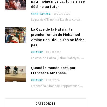
patrimoine musical tunisien se
décline au futur
CHANT&DANSE
16 JUIN 2026
Le palais d’Ennejma Ezzahra, ce sanctuaire de la musique tunisienne et méditerranéenne construit par le…
La Cave de la Hafsia : le
premier roman de Mohamed
Amine Ben Hlel, qu’on ne lâche
pas
CULTURE
15 MAI 2026
Le cave de Hafisa (9abou 7afisiya), premier roman du journaliste tunisien Mohamed Amine Ben Hlel,…
Quand le monde dort, par
Francesca Albanese
CULTURE
7 MAI 2026
Francesca Albanese, rapporteuse spéciale de l’ONU sur les territoires palestiniens occupés, était à Tunis pour…
CATÉGORIES