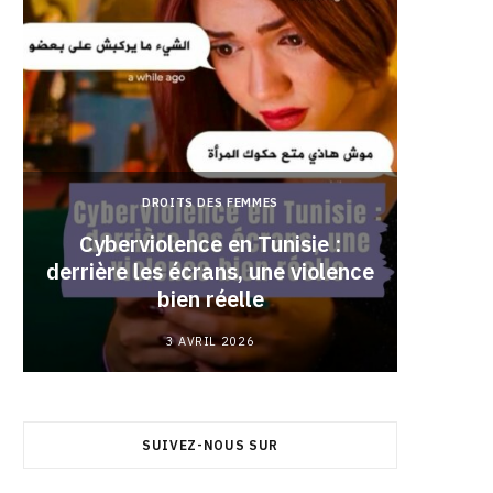
DROITS DES FEMMES
Cyberviolence en Tunisie :
derrière les écrans, une violence
Pourqu
bien réelle
3 AVRIL 2026
SUIVEZ-NOUS SUR