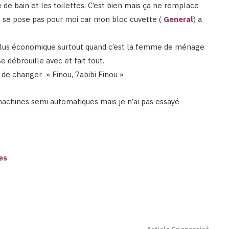
le de bain et les toilettes. C’est bien mais ça ne remplace
ne se pose pas pour moi car mon bloc cuvette (
General
) a
st plus économique surtout quand c’est la femme de ménage
e débrouille avec et fait tout.
n de changer » Finou, 7abibi Finou »
es machines semi automatiques mais je n’ai pas essayé
es