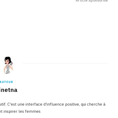
Article Sponsorisé
Binetna est un site féminin tunisien collaboratif
AUTEUR
inetna
tif. C'est une interface d'influence positive, qui cherche à
 et inspirer les femmes