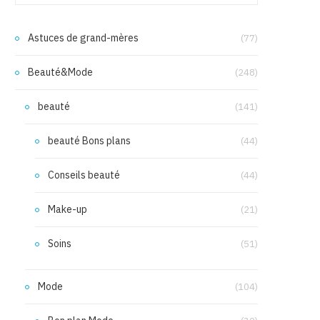
Astuces de grand-mères
(77)
Beauté&Mode
(248)
beauté
(141)
beauté Bons plans
(44)
Conseils beauté
(44)
Make-up
(21)
Soins
(51)
Mode
(104)