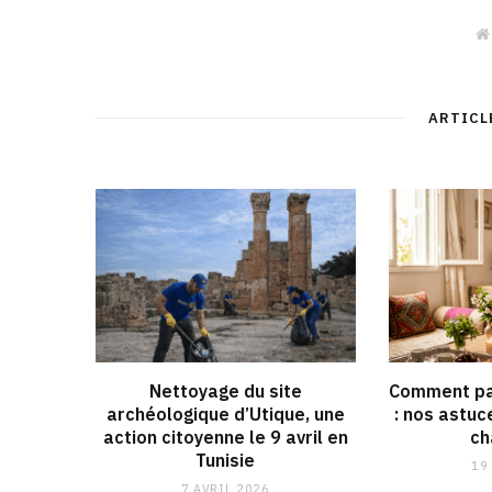
ARTICL
Nettoyage du site
Comment pa
archéologique d’Utique, une
: nos astuc
action citoyenne le 9 avril en
ch
Tunisie
19
7 AVRIL 2026