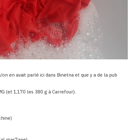
u’on en avait parlé ici dans Binetna et que y a de la pub
G (et 1,170 les 380 g à Carrefour).
chine)
 stal mas7ane)