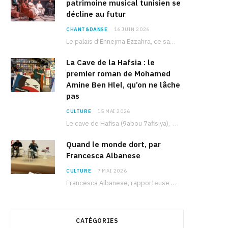
patrimoine musical tunisien se
décline au futur
CHANT&DANSE
16 JUIN 2026
Le palais d’Ennejma Ezzahra, ce sanctuaire de la musique tunisienne et méditerranéenne construit par le…
La Cave de la Hafsia : le
premier roman de Mohamed
Amine Ben Hlel, qu’on ne lâche
pas
CULTURE
15 MAI 2026
Le cave de Hafisa (9abou 7afisiya), premier roman du journaliste tunisien Mohamed Amine Ben Hlel,…
Quand le monde dort, par
Francesca Albanese
CULTURE
7 MAI 2026
Francesca Albanese, rapporteuse spéciale de l’ONU sur les territoires palestiniens occupés, était à Tunis pour…
CATÉGORIES