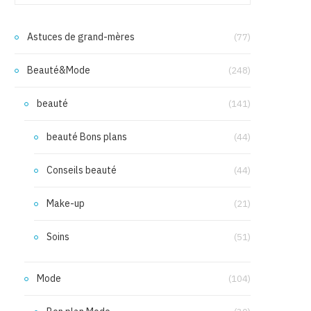
Astuces de grand-mères
(77)
Beauté&Mode
(248)
beauté
(141)
beauté Bons plans
(44)
Conseils beauté
(44)
Make-up
(21)
Soins
(51)
Mode
(104)