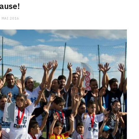
ause!
 MAI 2016
CHARGE MENTALE
Stress après le travail :
comment relâcher la pression
9 JANVIER 2026