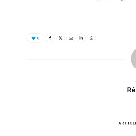
0
Ré
ARTICL