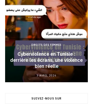
DROITS DES FEMMES
Cyberviolence en Tunisie :
derrière les écrans, une violence
Pourqu
bien réelle
3 AVRIL 2026
SUIVEZ-NOUS SUR