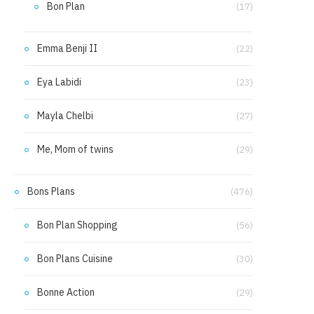
Bon Plan
(17)
Emma Benji II
(22)
Eya Labidi
(23)
Mayla Chelbi
(27)
Me, Mom of twins
(29)
Bons Plans
(476)
Bon Plan Shopping
(56)
Bon Plans Cuisine
(30)
Bonne Action
(29)