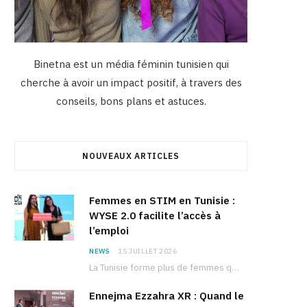
Binetna est un média féminin tunisien qui
cherche à avoir un impact positif, à travers des
conseils, bons plans et astuces.
NOUVEAUX ARTICLES
Femmes en STIM en Tunisie :
WYSE 2.0 facilite l’accès à
l’emploi
NEWS
15 JUILLET 2026
La Tunisie forme plus de femmes que d’hommes dans les filières scientifiques. Pourtant, pour beaucoup…
Ennejma Ezzahra XR : Quand le