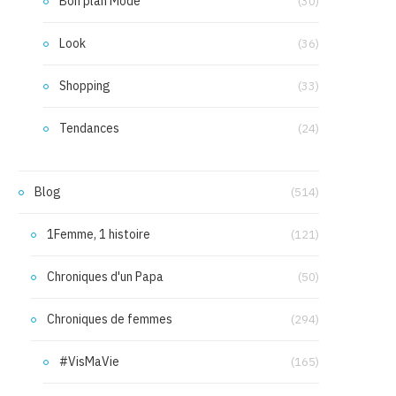
Bon plan Mode
(30)
Look
(36)
Shopping
(33)
Tendances
(24)
Blog
(514)
1Femme, 1 histoire
(121)
Chroniques d'un Papa
(50)
Chroniques de femmes
(294)
#VisMaVie
(165)