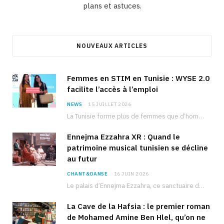
plans et astuces.
NOUVEAUX ARTICLES
Femmes en STIM en Tunisie : WYSE 2.0
facilite l’accès à l’emploi
NEWS
15 JUILLET 2026
La Tunisie forme plus de femmes que d’hommes dans les filières scientifiques. Pourtant, pour beaucoup…
Ennejma Ezzahra XR : Quand le
patrimoine musical tunisien se décline
au futur
CHANT&DANSE
16 JUIN 2026
Le palais d’Ennejma Ezzahra, ce sanctuaire de la musique tunisienne et méditerranéenne construit par le…
La Cave de la Hafsia : le premier roman
de Mohamed Amine Ben Hlel, qu’on ne