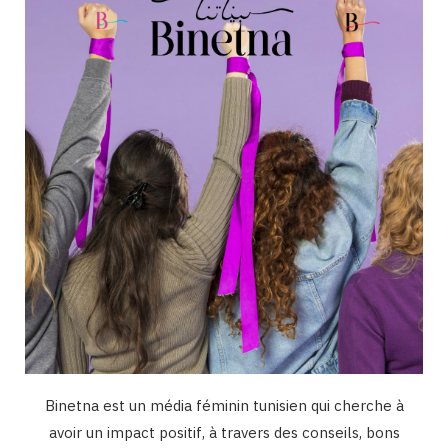
o
g
b
d
k
o
r
e
I
k
a
n
m
Binetna est un média féminin tunisien qui cherche à
avoir un impact positif, à travers des conseils, bons