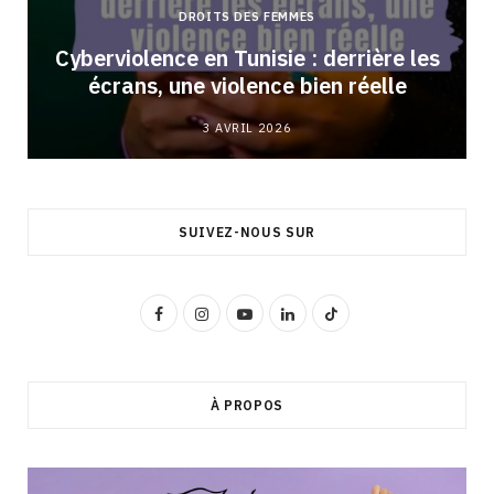
DROITS DES FEMMES
Cyberviolence en Tunisie : derrière les
écrans, une violence bien réelle
3 AVRIL 2026
SUIVEZ-NOUS SUR
F
I
Y
L
T
a
n
o
i
i
c
s
u
n
k
À PROPOS
e
t
T
k
T
b
a
u
e
o