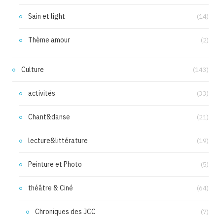
Sain et light
(14)
Thème amour
(2)
Culture
(143)
activités
(33)
Chant&danse
(21)
lecture&littérature
(19)
Peinture et Photo
(5)
théâtre & Ciné
(64)
Chroniques des JCC
(7)