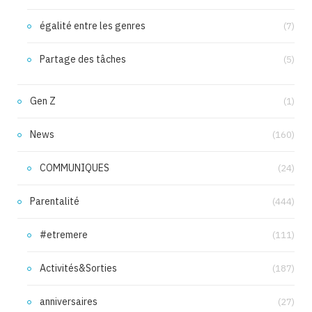
égalité entre les genres
(7)
Partage des tâches
(5)
Gen Z
(1)
News
(160)
COMMUNIQUES
(24)
Parentalité
(444)
#etremere
(111)
Activités&Sorties
(187)
anniversaires
(27)