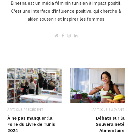
Binetna est un média féminin tunisien à impact positif.
C'est une interface d'influence positive, qui cherche à
aider, soutenir et inspirer les femmes
W
F
I
L
e
a
n
i
b
c
s
n
s
e
t
k
i
b
a
e
t
o
g
d
e
o
r
I
k
a
n
m
ARTICLE PRÉCÉDENT
ARTICLE SUIVANT
À ne pas manquer :la
Débats sur la
Foire du Livre de Tunis
Souveraineté
2024
Alimentaire