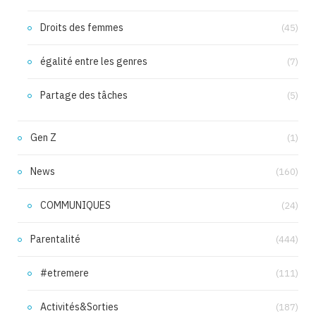
Droits des femmes
(45)
égalité entre les genres
(7)
Partage des tâches
(5)
Gen Z
(1)
News
(160)
COMMUNIQUES
(24)
Parentalité
(444)
#etremere
(111)
Activités&Sorties
(187)