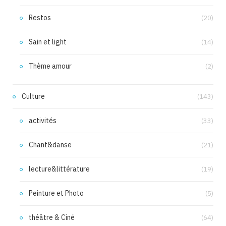
Restos
(20)
Sain et light
(14)
Thème amour
(2)
Culture
(143)
activités
(33)
Chant&danse
(21)
lecture&littérature
(19)
Peinture et Photo
(5)
théâtre & Ciné
(64)