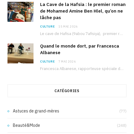
La Cave de la Hafsia : le premier roman
de Mohamed Amine Ben Hlel, qu’on ne
lâche pas
CULTURE
15 MAI 2026
Le cave de Hafisa (9abou 7afisiya), premier roman du journaliste tunisien Mohamed Amine Ben Hlel,…
Quand le monde dort, par Francesca
Albanese
CULTURE
7 MAI 2026
Francesca Albanese, rapporteuse spéciale de l’ONU sur les territoires palestiniens occupés, était à Tunis pour…
CATÉGORIES
Astuces de grand-mères
(77)
Beauté&Mode
(248)