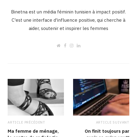
Binetna est un média féminin tunisien à impact positif.
C'est une interface d'influence positive, qui cherche à
aider, soutenir et inspirer les femmes
W
F
I
L
e
a
n
i
b
c
s
n
s
e
t
k
i
b
a
e
t
o
g
d
e
o
r
I
k
a
n
m
ARTICLE PRÉCÉDENT
ARTICLE SUIVANT
Ma femme de ménage,
On finit toujours par