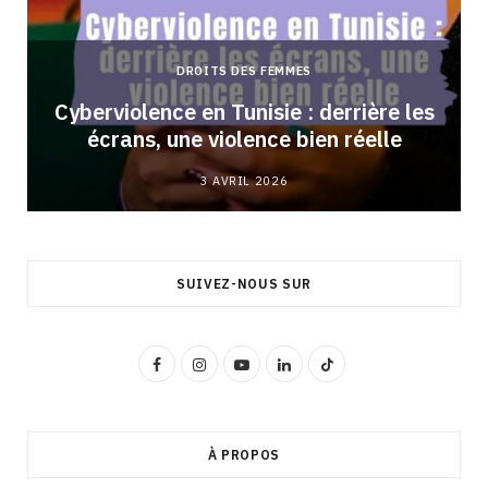
DROITS DES FEMMES
Cyberviolence en Tunisie : derrière les
écrans, une violence bien réelle
3 AVRIL 2026
SUIVEZ-NOUS SUR
F
I
Y
L
T
a
n
o
i
i
c
s
u
n
k
À PROPOS
e
t
T
k
T