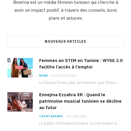
Binetna est un média féminin tunisien qui cherche à
avoir un impact positif, à travers des conseils, bons
plans et astuces.
NOUVEAUX ARTICLES
Femmes en STIM en Tunisie : WYSE 2.0
facilite l’accès à l’emploi
NEWS
15 JUILLET 2026
La Tunisie forme plus de femmes que d’hommes dans les filières scientifiques. Pourtant, pour beaucoup…
Ennejma Ezzahra XR : Quand le
patrimoine musical tunisien se décline
au futur
CHANT&DANSE
16 JUIN 2026
Le palais d’Ennejma Ezzahra, ce sanctuaire de la musique tunisienne et méditerranéenne construit par le…