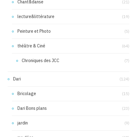
Chant&danse
(21)
lecture&littérature
(19)
Peinture et Photo
(5)
théâtre & Ciné
(64)
Chroniques des JCC
(7)
Dari
(124)
Bricolage
(15)
Dari Bons plans
(23)
jardin
(9)