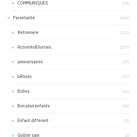
COMMUNIQUES
(24)
Parentalité
(444)
#etremere
(111)
Activités&Sorties
(187)
anniversaires
(27)
bêtises
(33)
Bobos
(16)
Bon plan enfants
(80)
Enfant différent
(9)
Goûter sain
(2)