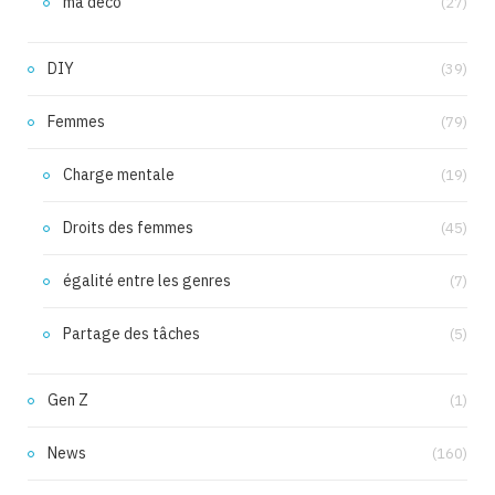
ma déco
(27)
DIY
(39)
Femmes
(79)
Charge mentale
(19)
Droits des femmes
(45)
égalité entre les genres
(7)
Partage des tâches
(5)
Gen Z
(1)
News
(160)