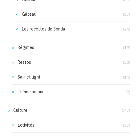
Gâteau
(33)
Les recettes de Sonda
(24)
Régimes
(19)
Restos
(20)
Sain et light
(14)
Thème amour
(2)
Culture
(143)
activités
(33)