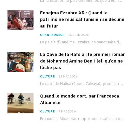
La Tunisie forme plus de femmes que d’hommes dans les filières scientifiques. Pourtant, pour beaucoup…
Ennejma Ezzahra XR : Quand le
patrimoine musical tunisien se décline
au futur
CHANT&DANSE
16 JUIN 2026
Le palais d’Ennejma Ezzahra, ce sanctuaire de la musique tunisienne et méditerranéenne construit par le…
La Cave de la Hafsia : le premier roman
de Mohamed Amine Ben Hlel, qu’on ne
lâche pas
CULTURE
15 MAI 2026
Le cave de Hafisa (9abou 7afisiya), premier roman du journaliste tunisien Mohamed Amine Ben Hlel,…
Quand le monde dort, par Francesca
Albanese
CULTURE
7 MAI 2026
Francesca Albanese, rapporteuse spéciale de l’ONU sur les territoires palestiniens occupés, était à Tunis pour…