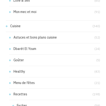
Love & Sex
(60)
Mon mec et moi
(91)
Cuisine
(340)
Astuces et bons plans cuisine
(52)
Dbarét El Youm
(24)
Goûter
(5)
Healthy
(43)
Menu de fêtes
(21)
Recettes
(198)
Faciles
(59)