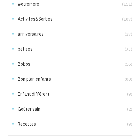
#etremere
(111)
Activités&Sorties
(187)
anniversaires
(27)
bêtises
(33)
Bobos
(16)
Bon plan enfants
(80)
Enfant différent
(9)
Goûter sain
(2)
Recettes
(9)