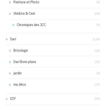
Peinture et Photo
(5)
théâtre & Ciné
(64)
Chroniques des JCC
(7)
Dari
(124)
Bricolage
(15)
Dari Bons plans
(23)
jardin
(9)
ma déco
(27)
DIY
(39)