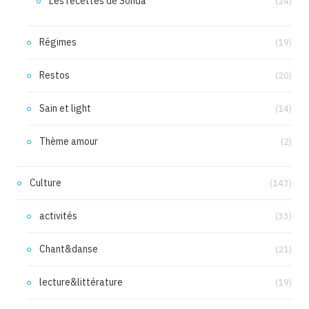
Les recettes de Sonda
(24)
Régimes
(19)
Restos
(20)
Sain et light
(14)
Thème amour
(2)
Culture
(143)
activités
(33)
Chant&danse
(21)
lecture&littérature
(19)