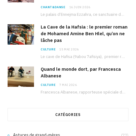
CHANT&DANSE
16 JUIN 2026
Le palais d’Ennejma Ezzahra, ce sanctuaire de la musique tunisienne et méditerranéenne construit par le…
La Cave de la Hafsia : le premier roman
de Mohamed Amine Ben Hlel, qu’on ne
lâche pas
CULTURE
15 MAI 2026
Le cave de Hafisa (9abou 7afisiya), premier roman du journaliste tunisien Mohamed Amine Ben Hlel,…
Quand le monde dort, par Francesca
Albanese
CULTURE
7 MAI 2026
Francesca Albanese, rapporteuse spéciale de l’ONU sur les territoires palestiniens occupés, était à Tunis pour…
CATÉGORIES
Astuces de grand-mères
(77)