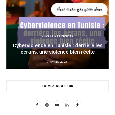
DROITS DES FEMMES
Cyberviolence en Tunisie : derrière les
écrans, une violence bien réelle
3 AVRIL 2026
SUIVEZ-NOUS SUR
F
I
Y
L
T
a
n
o
i
i