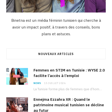
Binetna est un média féminin tunisien qui cherche à
avoir un impact positif, à travers des conseils, bons
plans et astuces.
NOUVEAUX ARTICLES
Femmes en STIM en Tunisie : WYSE 2.0
facilite l’accès à l’emploi
NEWS
15 JUILLET 2026
La Tunisie forme plus de femmes que d’hommes dans les filières scientifiques. Pourtant, pour beaucoup…
Ennejma Ezzahra XR : Quand le
patrimoine musical tunisien se décline
au futur