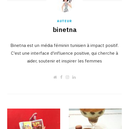
AUTEUR
binetna
Binetna est un média féminin tunisien à impact positif.
C'est une interface d'influence positive, qui cherche à
aider, soutenir et inspirer les femmes
W
F
I
L
e
a
n
i
b
c
s
n
s
e
t
k
i
b
a
e
t
o
g
d
e
o
r
I
k
a
n
m