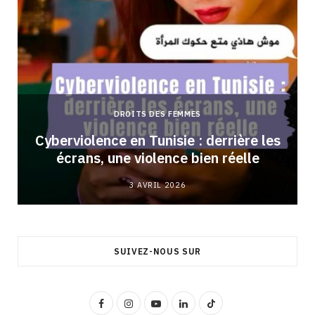
DROITS DES FEMMES
Cyberviolence en Tunisie : derrière les
écrans, une violence bien réelle
3 AVRIL 2026
SUIVEZ-NOUS SUR
F
I
Y
L
T