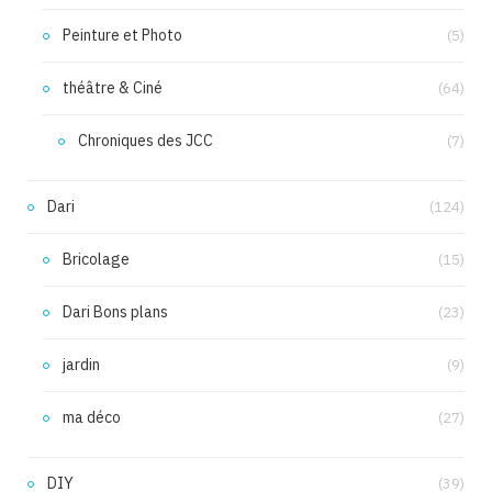
Peinture et Photo
(5)
théâtre & Ciné
(64)
Chroniques des JCC
(7)
Dari
(124)
Bricolage
(15)
Dari Bons plans
(23)
jardin
(9)
ma déco
(27)
DIY
(39)