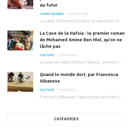
au futur
CHANT&DANSE
16 JUIN 2026
Le palais d’Ennejma Ezzahra, ce sanctuaire de la musique tunisienne et méditerranéenne construit par le…
La Cave de la Hafsia : le premier roman
de Mohamed Amine Ben Hlel, qu’on ne
lâche pas
CULTURE
15 MAI 2026
Le cave de Hafisa (9abou 7afisiya), premier roman du journaliste tunisien Mohamed Amine Ben Hlel,…
Quand le monde dort, par Francesca
Albanese
CULTURE
7 MAI 2026
Francesca Albanese, rapporteuse spéciale de l’ONU sur les territoires palestiniens occupés, était à Tunis pour…
CATÉGORIES