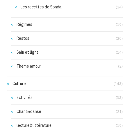
Les recettes de Sonda
(24)
Régimes
(19)
Restos
(20)
Sain et light
(14)
Thème amour
(2)
Culture
(143)
activités
(33)
Chant&danse
(21)
lecture&littérature
(19)