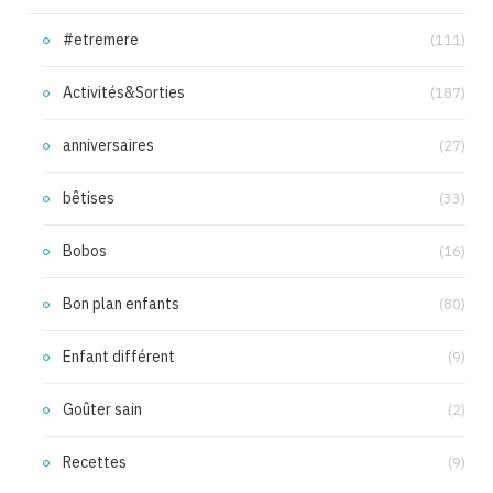
#etremere
(111)
Activités&Sorties
(187)
anniversaires
(27)
bêtises
(33)
Bobos
(16)
Bon plan enfants
(80)
Enfant différent
(9)
Goûter sain
(2)
Recettes
(9)