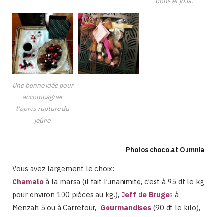
bons et jolis.
Une bonne idée pour
accompagner
l’après rupture du
jeûne
Photos chocolat Oumnia
Vous avez largement le choix:
Chamalo
à la marsa (il fait l’unanimité, c’est à 95 dt le kg
pour environ 100 pièces au kg.),
Jeff de Bruge
s
à
Menzah 5 ou à Carrefour,
Gourmandises
(90 dt le kilo),