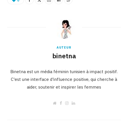
0
AUTEUR
binetna
Binetna est un média féminin tunisien à impact positif.
C'est une interface d'influence positive, qui cherche à
aider, soutenir et inspirer les femmes
W
F
I
L
e
a
n
i
b
c
s
n
s
e
t
k
i
b
a
e
t
o
g
d
e
o
r
I