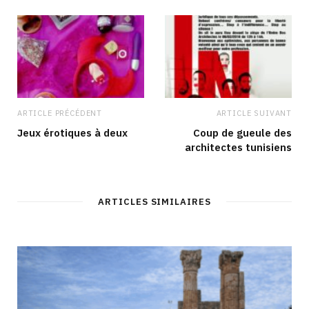
k
a
n
m
ARTICLE PRÉCÉDENT
ARTICLE SUIVANT
Jeux érotiques à deux
Coup de gueule des
architectes tunisiens
ARTICLES SIMILAIRES