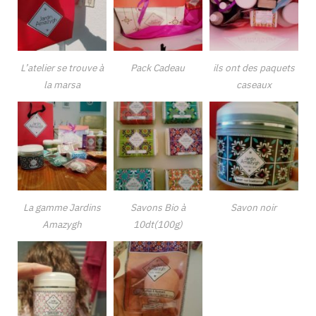
L’atelier se trouve à
Pack Cadeau
ils ont des paquets
la marsa
caseaux
La gamme Jardins
Savons Bio à
Savon noir
Amazygh
10dt(100g)