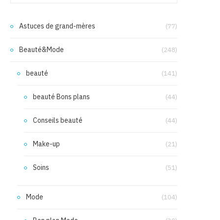
Astuces de grand-mères
(77)
Beauté&Mode
(248)
beauté
(141)
beauté Bons plans
(44)
Conseils beauté
(44)
Make-up
(21)
Soins
(51)
Mode
(104)