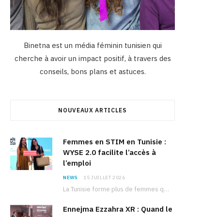
Binetna est un média féminin tunisien qui
cherche à avoir un impact positif, à travers des
conseils, bons plans et astuces.
NOUVEAUX ARTICLES
Femmes en STIM en Tunisie :
WYSE 2.0 facilite l’accès à
l’emploi
NEWS
15 JUILLET 2026
La Tunisie forme plus de femmes que d’hommes dans les filières scientifiques. Pourtant, pour beaucoup…
Ennejma Ezzahra XR : Quand le