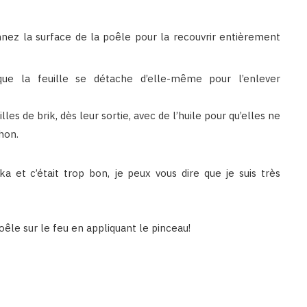
onnez la surface de la poêle pour la recouvrir entièrement
e la feuille se détache d’elle-même pour l’enlever
s de brik, dès leur sortie, avec de l’huile pour qu’elles ne
hon.
a et c’était trop bon, je peux vous dire que je suis très
poêle sur le feu en appliquant le pinceau!
binetna est un site féminin tunisien collaboratif