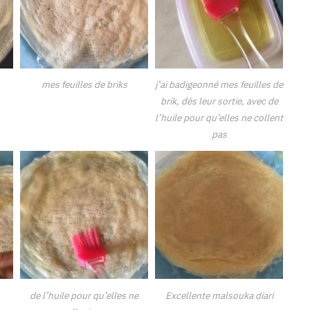
mes feuilles de briks
j’ai badigeonné mes feuilles de
brik, dès leur sortie, avec de
l’huile pour qu’elles ne collent
pas
de l’huile pour qu’elles ne
Excellente malsouka diari