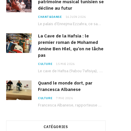
patrimoine musical tunisien se
décline au futur
CHANT&DANSE
16 JUIN 2026
Le palais d’Ennejma Ezzahra, ce sanctuaire de la musique tunisienne et méditerranéenne construit par le…
La Cave de la Hafsia : le
premier roman de Mohamed
Amine Ben Hlel, qu’on ne lâche
pas
CULTURE
15 MAI 2026
Le cave de Hafisa (9abou 7afisiya), premier roman du journaliste tunisien Mohamed Amine Ben Hlel,…
Quand le monde dort, par
Francesca Albanese
CULTURE
7 MAI 2026
Francesca Albanese, rapporteuse spéciale de l’ONU sur les territoires palestiniens occupés, était à Tunis pour…
CATÉGORIES