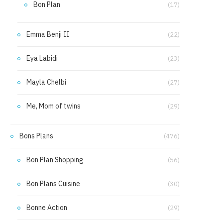
Bon Plan
(17)
Emma Benji II
(22)
Eya Labidi
(23)
Mayla Chelbi
(27)
Me, Mom of twins
(29)
Bons Plans
(476)
Bon Plan Shopping
(56)
Bon Plans Cuisine
(30)
Bonne Action
(29)