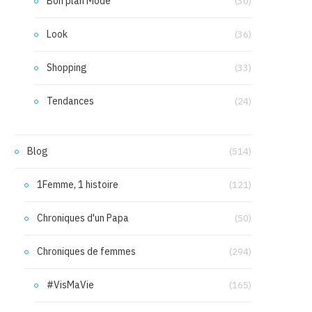
Bon plan Mode
(30)
Look
(36)
Shopping
(33)
Tendances
(24)
Blog
(514)
1Femme, 1 histoire
(121)
Chroniques d'un Papa
(50)
Chroniques de femmes
(294)
#VisMaVie
(165)