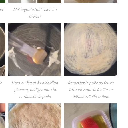
au
Mélangez le tout dans un
mixeur
le
Hors du feu et à l’aide d’un
Remettez la poile au feu et
pinceau, badigeonnez la
Attendez que la feuille se
surface de la poile
détache d’elle-même