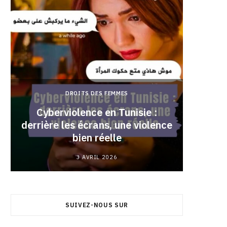
DROITS DES FEMMES
Cyberviolence en Tunisie :
derrière les écrans, une violence
Pourqu
bien réelle
3 AVRIL 2026
SUIVEZ-NOUS SUR