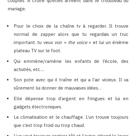
couples. A croire qu’elles arrivent dans le trousseau du
mariage.
Pour le choix de la chaîne tv à regarder. Il trouve
normal de zapper alors que tu regardais un truc
important. tu veux voir «
the voice
» et lui un énième
plateau TV sur le foot.
Qui emmène/ramène les enfants de l’école, des
activités, etc….
Son pote avec qui il traîne et qui a l’air vicieux. Il va
sûrement lui donner de mauvaises idées…
Elle dépense trop d’argent en fringues et lui en
gadgets électroniques.
La climatisation et le chauffage. L’un trouve toujours
que c’est trop froid ou trop chaud.
L’un veut toujours rentrer tôt et l’autre attend le lever