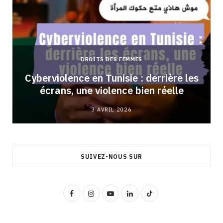
DROITS DES FEMMES
Cyberviolence en Tunisie : derrière les
écrans, une violence bien réelle
3 AVRIL 2026
SUIVEZ-NOUS SUR
F
I
Y
L
T
a
n
o
i
i