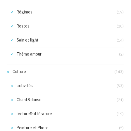
Régimes
(19)
Restos
(20)
Sain et light
(14)
Thème amour
(2)
Culture
(143)
activités
(33)
Chant&danse
(21)
lecture&littérature
(19)
Peinture et Photo
(5)