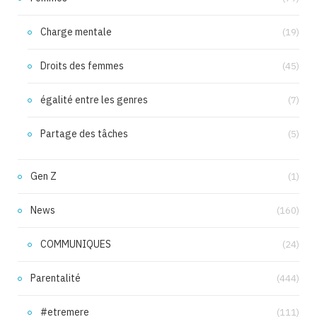
Charge mentale
(19)
Droits des femmes
(45)
égalité entre les genres
(7)
Partage des tâches
(5)
Gen Z
(1)
News
(160)
COMMUNIQUES
(24)
Parentalité
(444)
#etremere
(111)