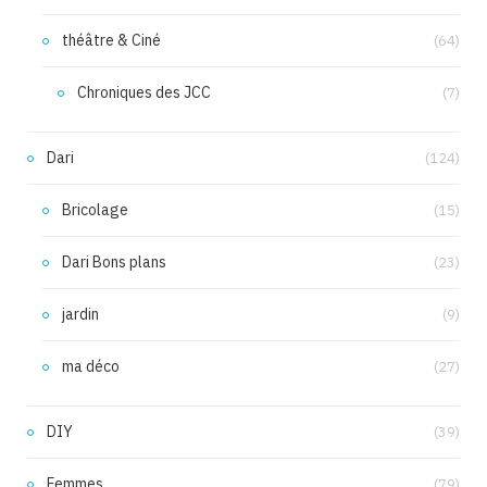
théâtre & Ciné
(64)
Chroniques des JCC
(7)
Dari
(124)
Bricolage
(15)
Dari Bons plans
(23)
jardin
(9)
ma déco
(27)
DIY
(39)
Femmes
(79)