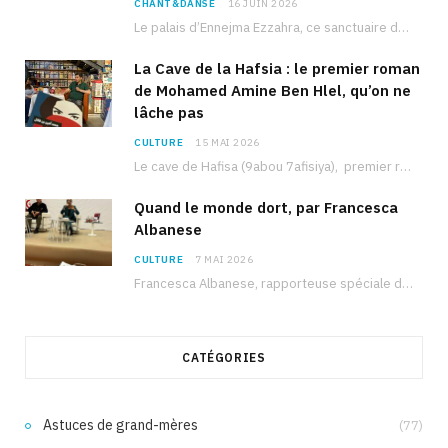
CHANT&DANSE
16 JUIN 2026
Le palais d’Ennejma Ezzahra, ce sanctuaire de la musique tunisienne et méditerranéenne construit par le…
La Cave de la Hafsia : le premier roman
de Mohamed Amine Ben Hlel, qu’on ne
lâche pas
CULTURE
15 MAI 2026
Le cave de Hafisa (9abou 7afisiya), premier roman du journaliste tunisien Mohamed Amine Ben Hlel,…
Quand le monde dort, par Francesca
Albanese
CULTURE
7 MAI 2026
Francesca Albanese, rapporteuse spéciale de l’ONU sur les territoires palestiniens occupés, était à Tunis pour…
CATÉGORIES
Astuces de grand-mères
(77)