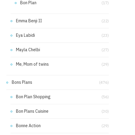
Bon Plan
(17)
Emma Benji II
(22)
Eya Labidi
(23)
Mayla Chelbi
(27)
Me, Mom of twins
(29)
Bons Plans
(476)
Bon Plan Shopping
(56)
Bon Plans Cuisine
(30)
Bonne Action
(29)