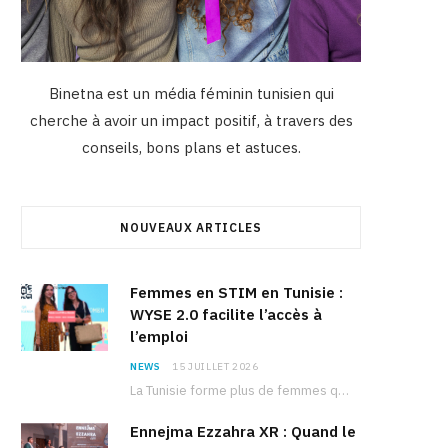
Binetna est un média féminin tunisien qui
cherche à avoir un impact positif, à travers des
conseils, bons plans et astuces.
NOUVEAUX ARTICLES
Femmes en STIM en Tunisie :
WYSE 2.0 facilite l’accès à
l’emploi
NEWS
15 JUILLET 2026
La Tunisie forme plus de femmes que d’hommes dans les filières scientifiques. Pourtant, pour beaucoup…
Ennejma Ezzahra XR : Quand le