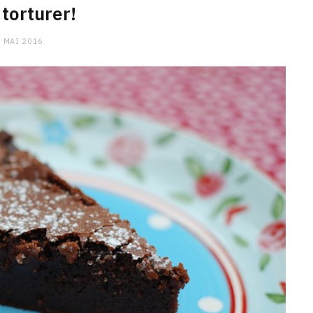
torturer!
 MAI 2016
CHARGE MENTALE
Stress après le travail :
comment relâcher la pression
9 JANVIER 2026