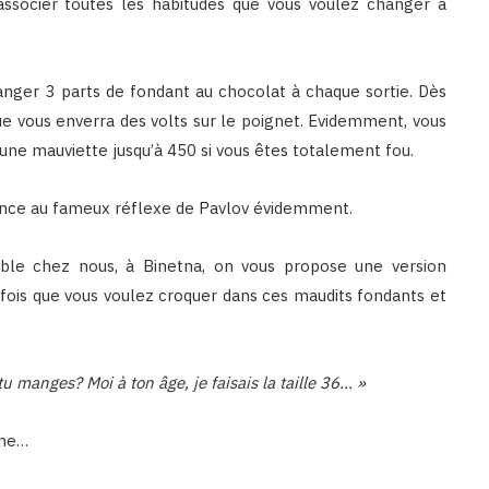
associer toutes les habitudes que vous voulez changer à
nger 3 parts de fondant au chocolat à chaque sortie. Dès
e vous enverra des volts sur le poignet. Evidemment, vous
es une mauviette jusqu’à 450 si vous êtes totalement fou.
ence au fameux réflexe de Pavlov évidemment.
ble chez nous, à Binetna, on vous propose une version
fois que vous voulez croquer dans ces maudits fondants et
tu manges? Moi à ton âge, je faisais la taille 36… »
nne…