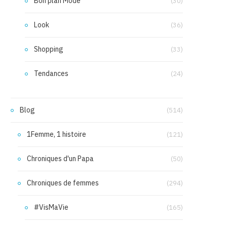
Bon plan Mode
(30)
Look
(36)
Shopping
(33)
Tendances
(24)
Blog
(514)
1Femme, 1 histoire
(121)
Chroniques d'un Papa
(50)
Chroniques de femmes
(294)
#VisMaVie
(165)