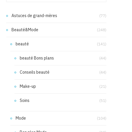
Astuces de grand-mères
(77)
Beauté&Mode
(248)
beauté
(141)
beauté Bons plans
(44)
Conseils beauté
(44)
Make-up
(21)
Soins
(51)
Mode
(104)