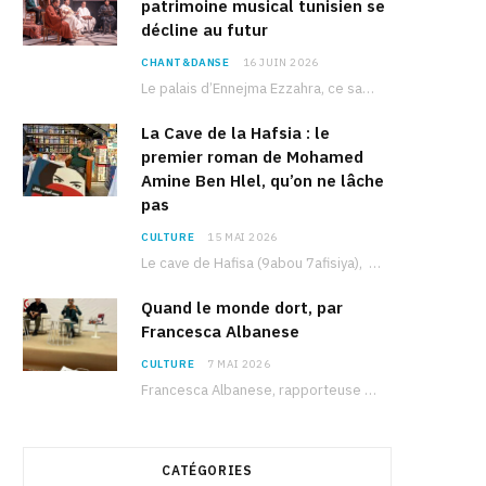
patrimoine musical tunisien se
décline au futur
CHANT&DANSE
16 JUIN 2026
Le palais d’Ennejma Ezzahra, ce sanctuaire de la musique tunisienne et méditerranéenne construit par le…
La Cave de la Hafsia : le
premier roman de Mohamed
Amine Ben Hlel, qu’on ne lâche
pas
CULTURE
15 MAI 2026
Le cave de Hafisa (9abou 7afisiya), premier roman du journaliste tunisien Mohamed Amine Ben Hlel,…
Quand le monde dort, par
Francesca Albanese
CULTURE
7 MAI 2026
Francesca Albanese, rapporteuse spéciale de l’ONU sur les territoires palestiniens occupés, était à Tunis pour…
CATÉGORIES