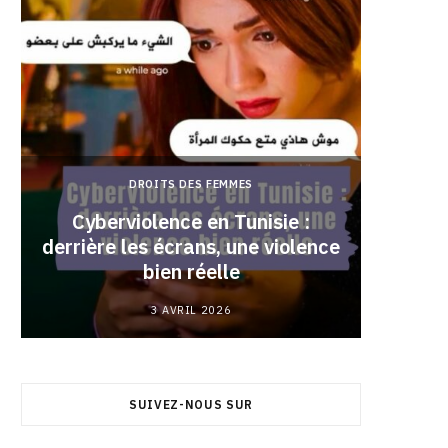
DROITS DES FEMMES
Cyberviolence en Tunisie :
derrière les écrans, une violence
Pourqu
bien réelle
3 AVRIL 2026
SUIVEZ-NOUS SUR