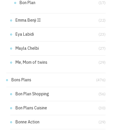
Bon Plan
(17)
Emma Benji II
(22)
Eya Labidi
(23)
Mayla Chelbi
(27)
Me, Mom of twins
(29)
Bons Plans
(476)
Bon Plan Shopping
(56)
Bon Plans Cuisine
(30)
Bonne Action
(29)