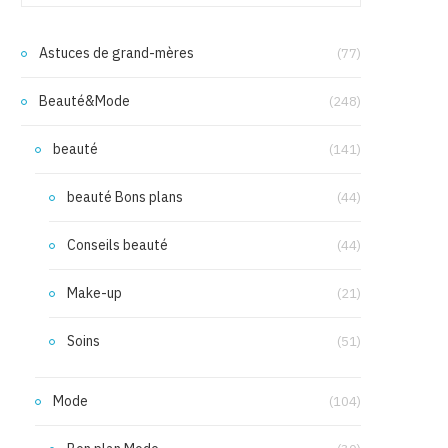
Astuces de grand-mères
(77)
Beauté&Mode
(248)
beauté
(141)
beauté Bons plans
(44)
Conseils beauté
(44)
Make-up
(21)
Soins
(51)
Mode
(104)