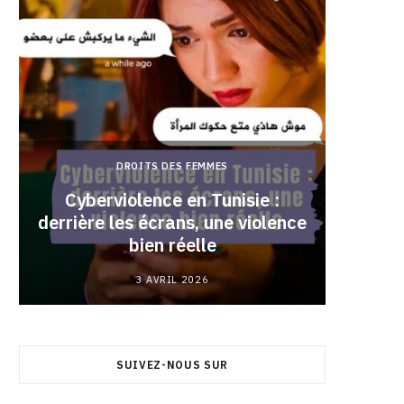
DROITS DES FEMMES
Cyberviolence en Tunisie :
derrière les écrans, une violence
Pourqu
bien réelle
3 AVRIL 2026
SUIVEZ-NOUS SUR