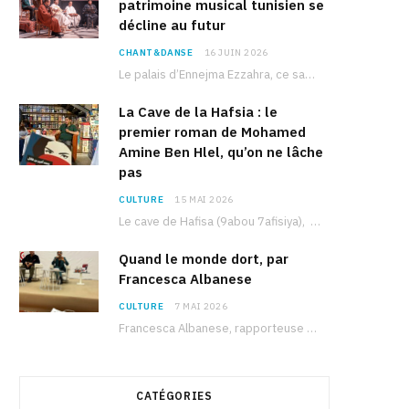
patrimoine musical tunisien se
décline au futur
CHANT&DANSE
16 JUIN 2026
Le palais d’Ennejma Ezzahra, ce sanctuaire de la musique tunisienne et méditerranéenne construit par le…
La Cave de la Hafsia : le
premier roman de Mohamed
Amine Ben Hlel, qu’on ne lâche
pas
CULTURE
15 MAI 2026
Le cave de Hafisa (9abou 7afisiya), premier roman du journaliste tunisien Mohamed Amine Ben Hlel,…
Quand le monde dort, par
Francesca Albanese
CULTURE
7 MAI 2026
Francesca Albanese, rapporteuse spéciale de l’ONU sur les territoires palestiniens occupés, était à Tunis pour…
CATÉGORIES