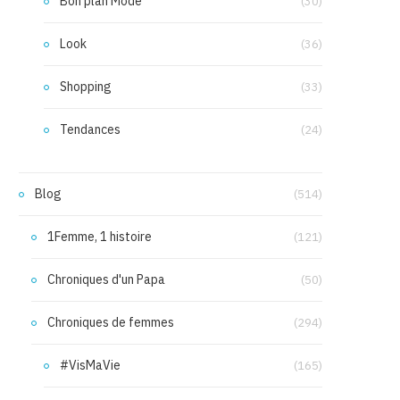
Bon plan Mode
(30)
Look
(36)
Shopping
(33)
Tendances
(24)
Blog
(514)
1Femme, 1 histoire
(121)
Chroniques d'un Papa
(50)
Chroniques de femmes
(294)
#VisMaVie
(165)