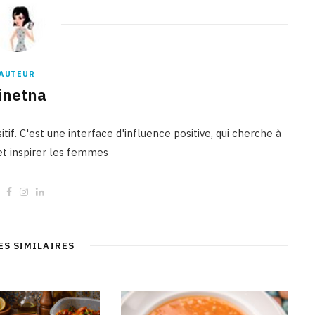
AUTEUR
inetna
tif. C'est une interface d'influence positive, qui cherche à
 et inspirer les femmes
W
F
I
L
e
a
n
i
b
c
s
n
s
e
t
k
i
b
a
e
t
o
g
d
ES SIMILAIRES
e
o
r
I
k
a
n
m