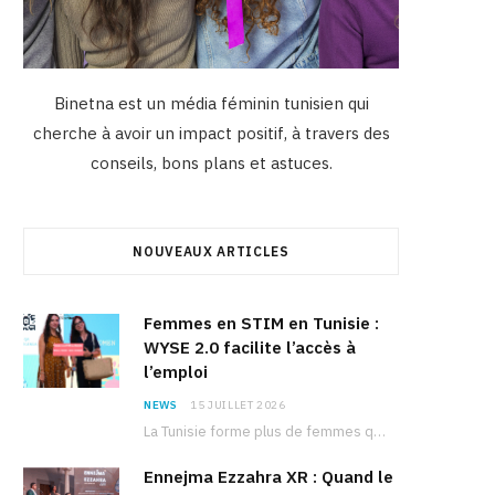
Binetna est un média féminin tunisien qui
cherche à avoir un impact positif, à travers des
conseils, bons plans et astuces.
NOUVEAUX ARTICLES
Femmes en STIM en Tunisie :
WYSE 2.0 facilite l’accès à
l’emploi
NEWS
15 JUILLET 2026
La Tunisie forme plus de femmes que d’hommes dans les filières scientifiques. Pourtant, pour beaucoup…
Ennejma Ezzahra XR : Quand le