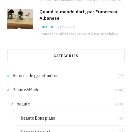
Quand le monde dort, par Francesca
Albanese
CULTURE
7 MAI 2026
Francesca Albanese, rapporteuse spéciale de l’ONU sur les territoires palestiniens occupés, était à Tunis pour…
CATÉGORIES
Astuces de grand-mères
(77)
Beauté&Mode
(248)
beauté
(141)
beauté Bons plans
(44)