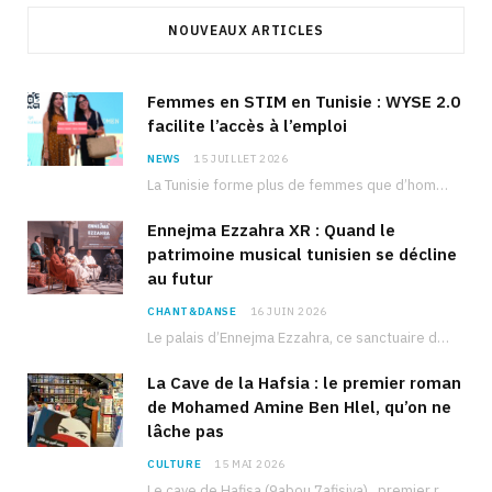
NOUVEAUX ARTICLES
Femmes en STIM en Tunisie : WYSE 2.0
facilite l’accès à l’emploi
NEWS
15 JUILLET 2026
La Tunisie forme plus de femmes que d’hommes dans les filières scientifiques. Pourtant, pour beaucoup…
Ennejma Ezzahra XR : Quand le
patrimoine musical tunisien se décline
au futur
CHANT&DANSE
16 JUIN 2026
Le palais d’Ennejma Ezzahra, ce sanctuaire de la musique tunisienne et méditerranéenne construit par le…
La Cave de la Hafsia : le premier roman
de Mohamed Amine Ben Hlel, qu’on ne
lâche pas
CULTURE
15 MAI 2026
Le cave de Hafisa (9abou 7afisiya), premier roman du journaliste tunisien Mohamed Amine Ben Hlel,…