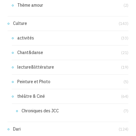
Thème amour
(2)
Culture
(143)
activités
(33)
Chant&danse
(21)
lecture&littérature
(19)
Peinture et Photo
(5)
théâtre & Ciné
(64)
Chroniques des JCC
(7)
Dari
(124)