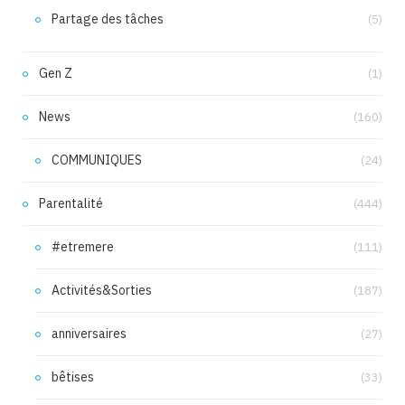
Partage des tâches
(5)
Gen Z
(1)
News
(160)
COMMUNIQUES
(24)
Parentalité
(444)
#etremere
(111)
Activités&Sorties
(187)
anniversaires
(27)
bêtises
(33)