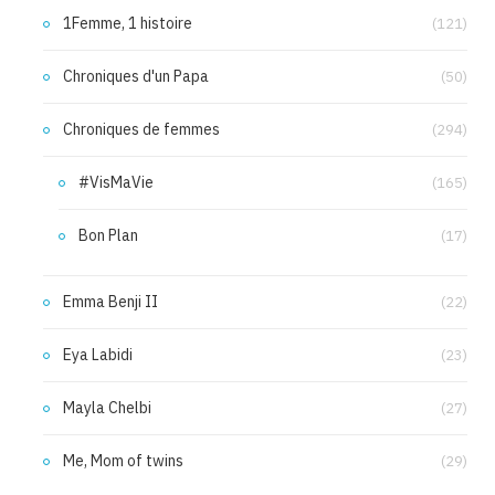
1Femme, 1 histoire
(121)
Chroniques d'un Papa
(50)
Chroniques de femmes
(294)
#VisMaVie
(165)
Bon Plan
(17)
Emma Benji II
(22)
Eya Labidi
(23)
Mayla Chelbi
(27)
Me, Mom of twins
(29)