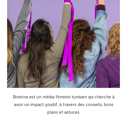
k
a
n
m
Binetna est un média féminin tunisien qui cherche à
avoir un impact positif, à travers des conseils, bons
plans et astuces.