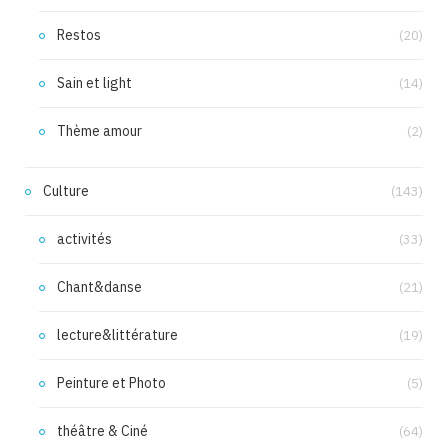
Restos
(20)
Sain et light
(14)
Thème amour
(2)
Culture
(143)
activités
(33)
Chant&danse
(21)
lecture&littérature
(19)
Peinture et Photo
(5)
théâtre & Ciné
(64)