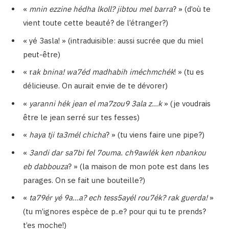
«
mnin ezzine hédha lkoll? jibtou mel barra
? » (d’où te
vient toute cette beauté? de l’étranger?)
« yé 3asla! » (intraduisible: aussi sucrée que du miel
peut-être)
« r
ak bnina! wa7éd madhabih iméchmchék
! » (tu es
délicieuse. On aurait envie de te dévorer)
«
yaranni hék jean el ma7zou9 3ala z…k
» (je voudrais
être le jean serré sur tes fesses)
«
haya tji ta3mél chicha
? » (tu viens faire une pipe?)
«
3andi dar sa7bi fel 7ouma. ch9awlék ken nbankou
eb dabbouza
? » (la maison de mon pote est dans les
parages. On se fait une bouteille?)
«
ta79ér yé 9a…a? ech tess5ayél rou7ék? rak guerda!
»
(tu m’ignores espèce de p..e? pour qui tu te prends?
t’es moche!)