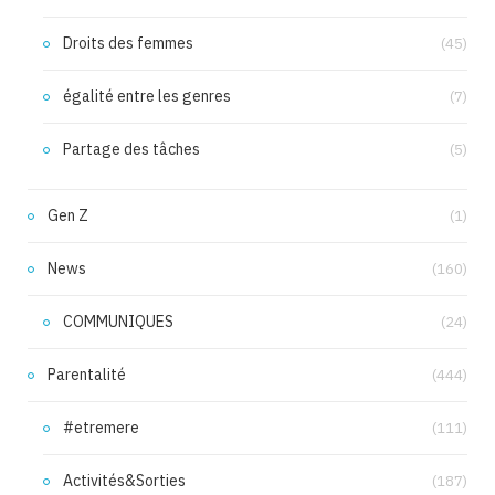
Droits des femmes
(45)
égalité entre les genres
(7)
Partage des tâches
(5)
Gen Z
(1)
News
(160)
COMMUNIQUES
(24)
Parentalité
(444)
#etremere
(111)
Activités&Sorties
(187)