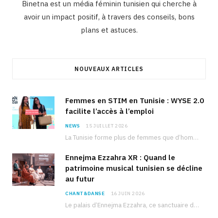
Binetna est un média féminin tunisien qui cherche à
avoir un impact positif, à travers des conseils, bons
plans et astuces.
NOUVEAUX ARTICLES
Femmes en STIM en Tunisie : WYSE 2.0
facilite l’accès à l’emploi
NEWS
15 JUILLET 2026
La Tunisie forme plus de femmes que d’hommes dans les filières scientifiques. Pourtant, pour beaucoup…
Ennejma Ezzahra XR : Quand le
patrimoine musical tunisien se décline
au futur
CHANT&DANSE
16 JUIN 2026
Le palais d’Ennejma Ezzahra, ce sanctuaire de la musique tunisienne et méditerranéenne construit par le…