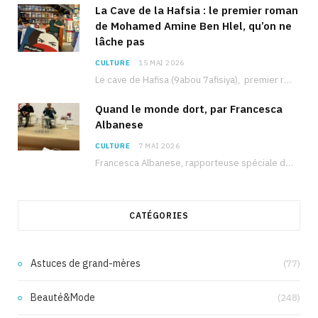
La Cave de la Hafsia : le premier roman
de Mohamed Amine Ben Hlel, qu’on ne
lâche pas
CULTURE
15 MAI 2026
Le cave de Hafisa (9abou 7afisiya), premier roman du journaliste tunisien Mohamed Amine Ben Hlel,…
Quand le monde dort, par Francesca
Albanese
CULTURE
7 MAI 2026
Francesca Albanese, rapporteuse spéciale de l’ONU sur les territoires palestiniens occupés, était à Tunis pour…
CATÉGORIES
Astuces de grand-mères
(77)
Beauté&Mode
(248)