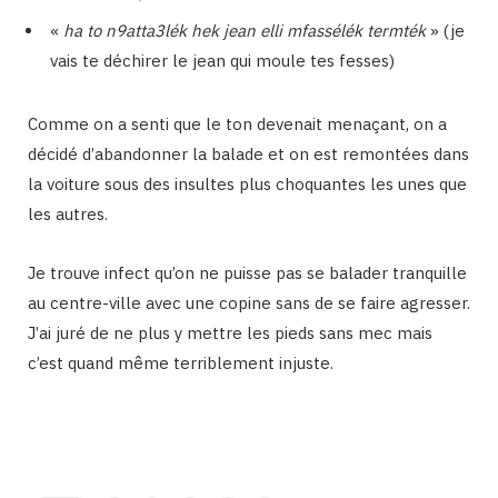
«
ha to n9atta3lék hek jean elli mfassélék termték
» (je
vais te déchirer le jean qui moule tes fesses)
Comme on a senti que le ton devenait menaçant, on a
décidé d’abandonner la balade et on est remontées dans
la voiture sous des insultes plus choquantes les unes que
les autres.
Je trouve infect qu’on ne puisse pas se balader tranquille
au centre-ville avec une copine sans de se faire agresser.
J’ai juré de ne plus y mettre les pieds sans mec mais
c’est quand même terriblement injuste.
Binetna est un site féminin tunisien