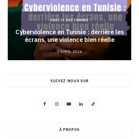
DROITS DES FEMMES
Cyberviolence en Tunisie : derrière les
écrans, une violence bien réelle
3 AVRIL 2026
SUIVEZ-NOUS SUR
F
I
Y
L
T
a
n
o
i
i
c
s
u
n
k
À PROPOS
e
t
T
k
T