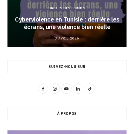
DROITS DES FEMMES
Cyberviolence en Tunisie : derrière les
écrans, une violence bien réelle
3 AVRIL 2026
SUIVEZ-NOUS SUR
F
I
Y
L
T
a
n
o
i
i
c
s
u
n
k
À PROPOS
e
t
T
k
T
b
a
u
e
o