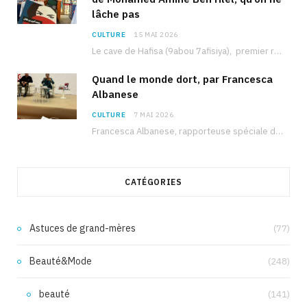
lâche pas
CULTURE
15 MAI 2026
Le cave de Hafisa (9abou 7afisiya), premier roman du journaliste tunisien Mohamed Amine Ben Hlel,…
Quand le monde dort, par Francesca
Albanese
CULTURE
7 MAI 2026
Francesca Albanese, rapporteuse spéciale de l’ONU sur les territoires palestiniens occupés, était à Tunis pour…
CATÉGORIES
Astuces de grand-mères
(77)
Beauté&Mode
(248)
beauté
(141)