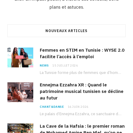
plans et astuces.
NOUVEAUX ARTICLES
Femmes en STIM en Tunisie : WYSE 2.0
facilite l’accès à l’emploi
NEWS
15 JUILLET 2026
La Tunisie forme plus de femmes que d’hommes dans les filières scientifiques. Pourtant, pour beaucoup…
Ennejma Ezzahra XR : Quand le
patrimoine musical tunisien se décline
au futur
CHANT&DANSE
16 JUIN 2026
Le palais d’Ennejma Ezzahra, ce sanctuaire de la musique tunisienne et méditerranéenne construit par le…
La Cave de la Hafsia : le premier roman
de Mohamed Amine Ben Hlel, qu’on ne