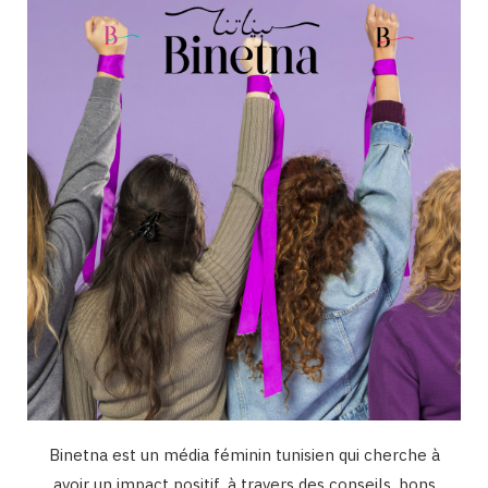
o
g
b
d
k
o
r
e
I
k
a
n
m
Binetna est un média féminin tunisien qui cherche à
avoir un impact positif, à travers des conseils, bons