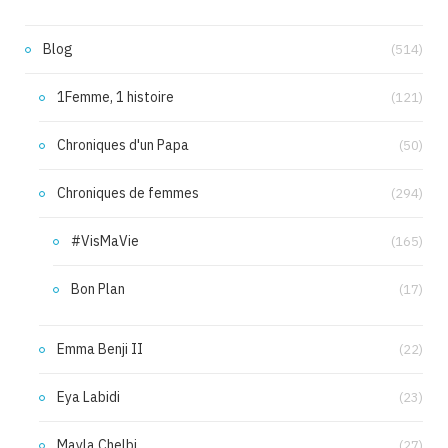
Blog
(514)
1Femme, 1 histoire
(121)
Chroniques d'un Papa
(50)
Chroniques de femmes
(294)
#VisMaVie
(165)
Bon Plan
(17)
Emma Benji II
(22)
Eya Labidi
(23)
Mayla Chelbi
(27)