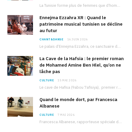
La Tunisie forme plus de femmes que d’hommes dans les filières scientifiques. Pourtant, pour beaucoup…
Ennejma Ezzahra XR : Quand le
patrimoine musical tunisien se décline
au futur
CHANT&DANSE
16 JUIN 2026
Le palais d’Ennejma Ezzahra, ce sanctuaire de la musique tunisienne et méditerranéenne construit par le…
La Cave de la Hafsia : le premier roman
de Mohamed Amine Ben Hlel, qu’on ne
lâche pas
CULTURE
15 MAI 2026
Le cave de Hafisa (9abou 7afisiya), premier roman du journaliste tunisien Mohamed Amine Ben Hlel,…
Quand le monde dort, par Francesca
Albanese
CULTURE
7 MAI 2026
Francesca Albanese, rapporteuse spéciale de l’ONU sur les territoires palestiniens occupés, était à Tunis pour…