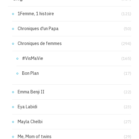
1Femme, 1 histoire
(121)
Chroniques d'un Papa
(50)
Chroniques de femmes
(294)
#VisMaVie
(165)
Bon Plan
(17)
Emma Benji II
(22)
Eya Labidi
(23)
Mayla Chelbi
(27)
Me, Mom of twins
(29)