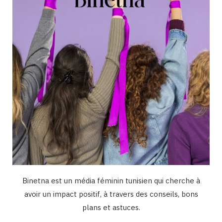
k
a
n
m
Binetna est un média féminin tunisien qui cherche à
avoir un impact positif, à travers des conseils, bons
plans et astuces.