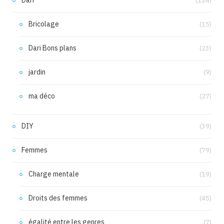
(124)
Bricolage
(15)
Dari Bons plans
(23)
jardin
(9)
ma déco
(27)
DIY
(39)
Femmes
(79)
Charge mentale
(19)
Droits des femmes
(45)
égalité entre les genres
(7)