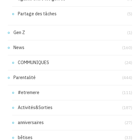
Partage des tâches
(5)
Gen Z
(1)
News
(160)
COMMUNIQUES
(24)
Parentalité
(444)
#etremere
(111)
Activités&Sorties
(187)
anniversaires
(27)
bêtises
(33)