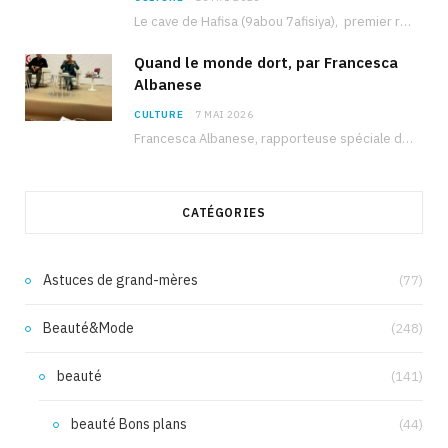
Le cave de Hafisa (9abou 7afisiya), premier roman du journaliste tunisien Mohamed Amine Ben Hlel,…
Quand le monde dort, par Francesca
Albanese
CULTURE
7 MAI 2026
Francesca Albanese, rapporteuse spéciale de l’ONU sur les territoires palestiniens occupés, était à Tunis pour…
CATÉGORIES
Astuces de grand-mères
(77)
Beauté&Mode
(248)
beauté
(141)
beauté Bons plans
(44)