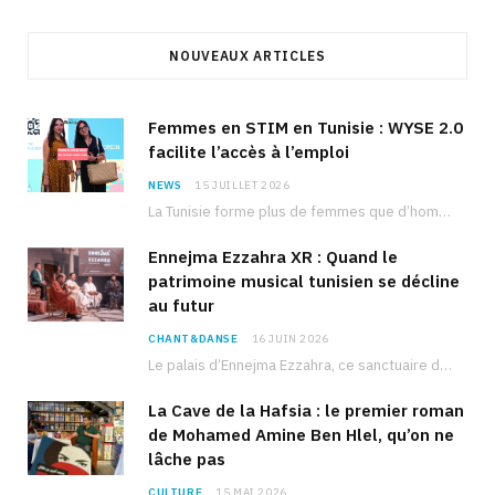
NOUVEAUX ARTICLES
Femmes en STIM en Tunisie : WYSE 2.0
facilite l’accès à l’emploi
NEWS
15 JUILLET 2026
La Tunisie forme plus de femmes que d’hommes dans les filières scientifiques. Pourtant, pour beaucoup…
Ennejma Ezzahra XR : Quand le
patrimoine musical tunisien se décline
au futur
CHANT&DANSE
16 JUIN 2026
Le palais d’Ennejma Ezzahra, ce sanctuaire de la musique tunisienne et méditerranéenne construit par le…
La Cave de la Hafsia : le premier roman
de Mohamed Amine Ben Hlel, qu’on ne
lâche pas
CULTURE
15 MAI 2026