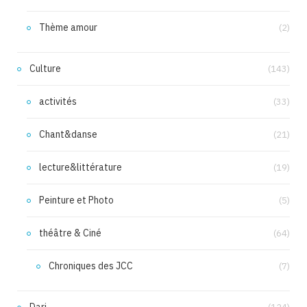
Thème amour
(2)
Culture
(143)
activités
(33)
Chant&danse
(21)
lecture&littérature
(19)
Peinture et Photo
(5)
théâtre & Ciné
(64)
Chroniques des JCC
(7)
Dari