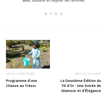
aider, soutenir et inspirer les femmes
W
F
I
L
e
a
n
i
b
c
s
n
s
e
t
k
i
b
a
e
t
o
g
d
e
o
r
I
k
a
n
m
ARTICLE PRÉCÉDENT
ARTICLE SUIVANT
Programme d’une
La Deuxième Édition du
Chasse au Trésor
Fil d’Or : Une Soirée de
Glamour et d’Élégance