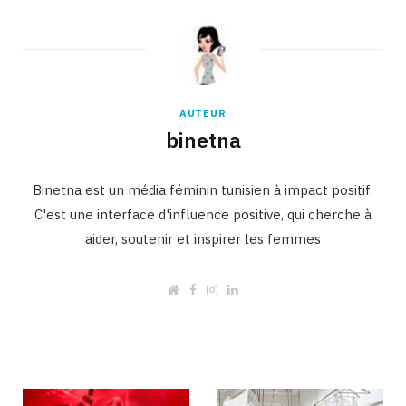
AUTEUR
binetna
Binetna est un média féminin tunisien à impact positif.
C'est une interface d'influence positive, qui cherche à
aider, soutenir et inspirer les femmes
W
F
I
L
e
a
n
i
b
c
s
n
s
e
t
k
i
b
a
e
t
o
g
d
e
o
r
I
k
a
n
m