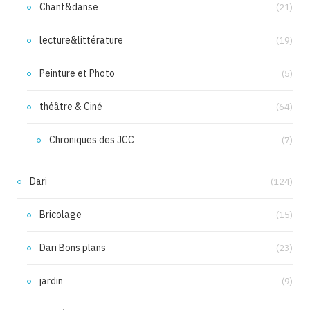
Chant&danse
(21)
lecture&littérature
(19)
Peinture et Photo
(5)
théâtre & Ciné
(64)
Chroniques des JCC
(7)
Dari
(124)
Bricolage
(15)
Dari Bons plans
(23)
jardin
(9)