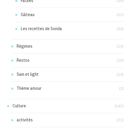
Faciles
(59)
Gâteau
(33)
Les recettes de Sonda
(24)
Régimes
(19)
Restos
(20)
Sain et light
(14)
Thème amour
(2)
Culture
(143)
activités
(33)