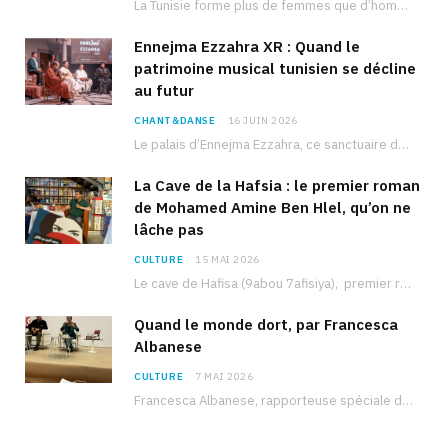
La Tunisie forme plus de femmes que d’hommes dans les filières scientifiques. Pourtant, pour beaucoup…
Ennejma Ezzahra XR : Quand le
patrimoine musical tunisien se décline
au futur
CHANT&DANSE
16 JUIN 2026
Le palais d’Ennejma Ezzahra, ce sanctuaire de la musique tunisienne et méditerranéenne construit par le…
La Cave de la Hafsia : le premier roman
de Mohamed Amine Ben Hlel, qu’on ne
lâche pas
CULTURE
15 MAI 2026
Le cave de Hafisa (9abou 7afisiya), premier roman du journaliste tunisien Mohamed Amine Ben Hlel,…
Quand le monde dort, par Francesca
Albanese
CULTURE
7 MAI 2026
Francesca Albanese, rapporteuse spéciale de l’ONU sur les territoires palestiniens occupés, était à Tunis pour…