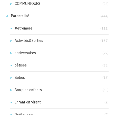
COMMUNIQUES
(24)
Parentalité
(444)
#etremere
(111)
Activités&Sorties
(187)
anniversaires
(27)
bêtises
(33)
Bobos
(16)
Bon plan enfants
(80)
Enfant différent
(9)
Goûter sain
(2)