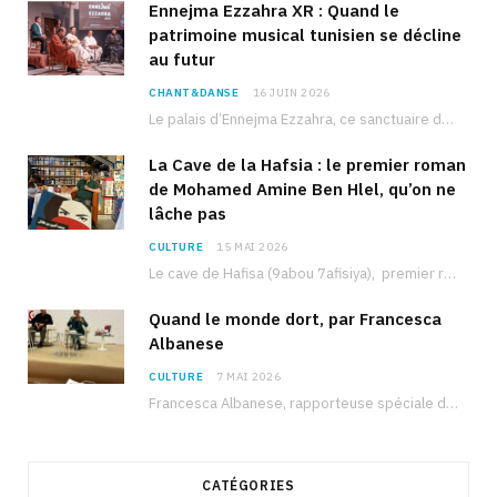
Ennejma Ezzahra XR : Quand le
patrimoine musical tunisien se décline
au futur
CHANT&DANSE
16 JUIN 2026
Le palais d’Ennejma Ezzahra, ce sanctuaire de la musique tunisienne et méditerranéenne construit par le…
La Cave de la Hafsia : le premier roman
de Mohamed Amine Ben Hlel, qu’on ne
lâche pas
CULTURE
15 MAI 2026
Le cave de Hafisa (9abou 7afisiya), premier roman du journaliste tunisien Mohamed Amine Ben Hlel,…
Quand le monde dort, par Francesca
Albanese
CULTURE
7 MAI 2026
Francesca Albanese, rapporteuse spéciale de l’ONU sur les territoires palestiniens occupés, était à Tunis pour…
CATÉGORIES