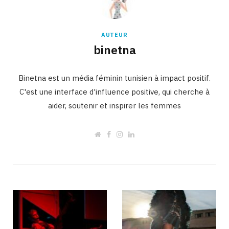
AUTEUR
binetna
Binetna est un média féminin tunisien à impact positif.
C'est une interface d'influence positive, qui cherche à
aider, soutenir et inspirer les femmes
W
F
I
L
e
a
n
i
b
c
s
n
s
e
t
k
i
b
a
e
t
o
g
d
e
o
r
I
k
a
n
m