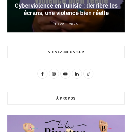
Cyberviolence en Tunisie : derrière les
écrans, une violence bien réelle
3 AVRIL 2026
SUIVEZ-NOUS SUR
F
I
Y
L
T
a
n
o
i
i
c
s
u
n
k
À PROPOS
e
t
T
k
T
b
a
u
e
o
o
g
b
d
k