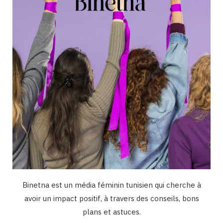
o
r
e
I
k
a
n
m
Binetna est un média féminin tunisien qui cherche à
avoir un impact positif, à travers des conseils, bons
plans et astuces.