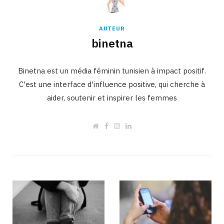
AUTEUR
binetna
Binetna est un média féminin tunisien à impact positif.
C'est une interface d'influence positive, qui cherche à
aider, soutenir et inspirer les femmes
W
F
I
L
e
a
n
i
b
c
s
n
s
e
t
k
i
b
a
e
t
o
g
d
e
o
r
I
k
a
n
m