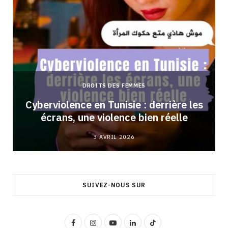
DROITS DES FEMMES
Cyberviolence en Tunisie : derrière les
écrans, une violence bien réelle
3 AVRIL 2026
SUIVEZ-NOUS SUR
F
I
Y
L
T