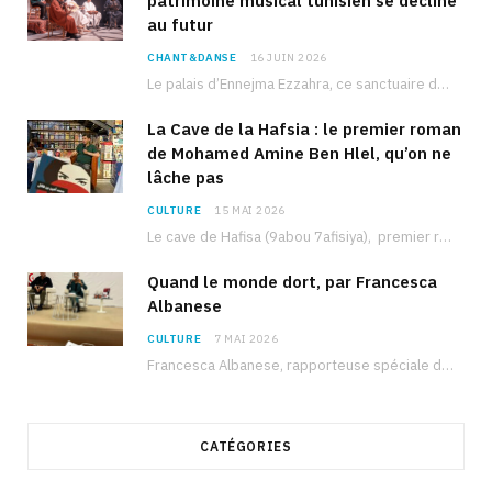
patrimoine musical tunisien se décline
au futur
CHANT&DANSE
16 JUIN 2026
Le palais d’Ennejma Ezzahra, ce sanctuaire de la musique tunisienne et méditerranéenne construit par le…
La Cave de la Hafsia : le premier roman
de Mohamed Amine Ben Hlel, qu’on ne
lâche pas
CULTURE
15 MAI 2026
Le cave de Hafisa (9abou 7afisiya), premier roman du journaliste tunisien Mohamed Amine Ben Hlel,…
Quand le monde dort, par Francesca
Albanese
CULTURE
7 MAI 2026
Francesca Albanese, rapporteuse spéciale de l’ONU sur les territoires palestiniens occupés, était à Tunis pour…
CATÉGORIES