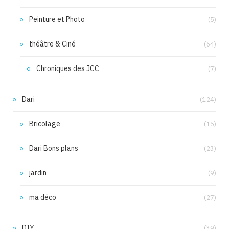
Peinture et Photo
(5)
théâtre & Ciné
(64)
Chroniques des JCC
(7)
Dari
(124)
Bricolage
(15)
Dari Bons plans
(23)
jardin
(9)
ma déco
(27)
DIY
(39)