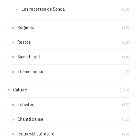
Les recettes de Sonda
(24)
Régimes
(19)
Restos
(20)
Sain et light
(14)
Thème amour
(2)
Culture
(143)
activités
(33)
Chant&danse
(21)
lecture&littérature
(19)