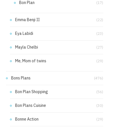
Bon Plan
(17)
Emma Benji II
(22)
Eya Labidi
(23)
Mayla Chelbi
(27)
Me, Mom of twins
(29)
Bons Plans
(476)
Bon Plan Shopping
(56)
Bon Plans Cuisine
(30)
Bonne Action
(29)