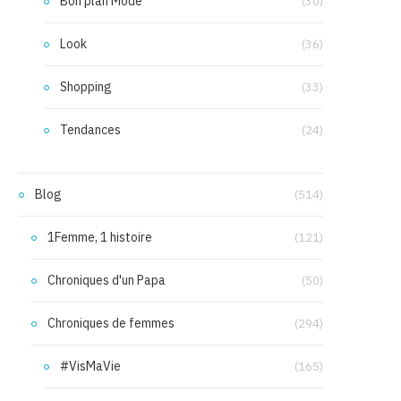
Bon plan Mode
(30)
Look
(36)
Shopping
(33)
Tendances
(24)
Blog
(514)
1Femme, 1 histoire
(121)
Chroniques d'un Papa
(50)
Chroniques de femmes
(294)
#VisMaVie
(165)