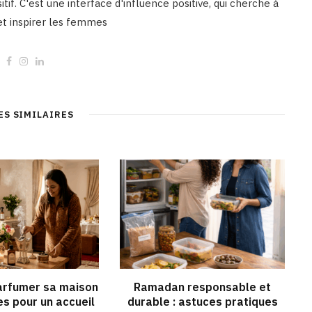
tif. C'est une interface d'influence positive, qui cherche à
 et inspirer les femmes
W
F
I
L
e
a
n
i
b
c
s
n
s
e
t
k
i
b
a
e
t
o
g
d
ES SIMILAIRES
e
o
r
I
k
a
n
m
rfumer sa maison
Ramadan responsable et
es pour un accueil
durable : astuces pratiques