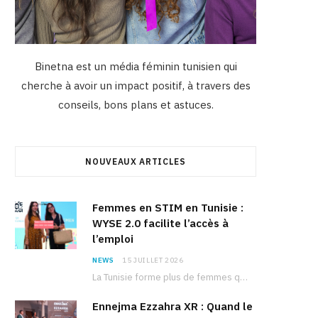
Binetna est un média féminin tunisien qui
cherche à avoir un impact positif, à travers des
conseils, bons plans et astuces.
NOUVEAUX ARTICLES
Femmes en STIM en Tunisie :
WYSE 2.0 facilite l’accès à
l’emploi
NEWS
15 JUILLET 2026
La Tunisie forme plus de femmes que d’hommes dans les filières scientifiques. Pourtant, pour beaucoup…
Ennejma Ezzahra XR : Quand le