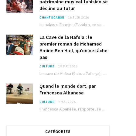
patrimoine musical tunisien se
décline au futur
CHANT&DANSE
16 JUIN 2026
Le palais d’Ennejma Ezzahra, ce sanctuaire de la musique tunisienne et méditerranéenne construit par le…
La Cave de la Hafsia : le
premier roman de Mohamed
Amine Ben Hlel, qu’on ne lâche
pas
CULTURE
15 MAI 2026
Le cave de Hafisa (9abou 7afisiya), premier roman du journaliste tunisien Mohamed Amine Ben Hlel,…
Quand le monde dort, par
Francesca Albanese
CULTURE
7 MAI 2026
Francesca Albanese, rapporteuse spéciale de l’ONU sur les territoires palestiniens occupés, était à Tunis pour…
CATÉGORIES