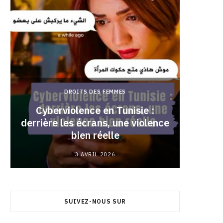
DROITS DES FEMMES
Cyberviolence en Tunisie :
derrière les écrans, une violence
Pourqu
bien réelle
3 AVRIL 2026
SUIVEZ-NOUS SUR