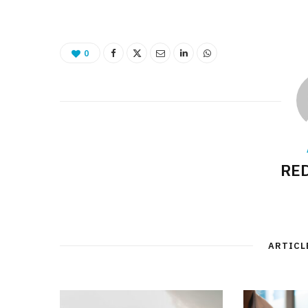
0
RE
ARTICL