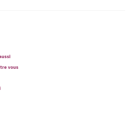
aussi
ntre vous
i
Binetna est un site féminin tunisien collaboratif