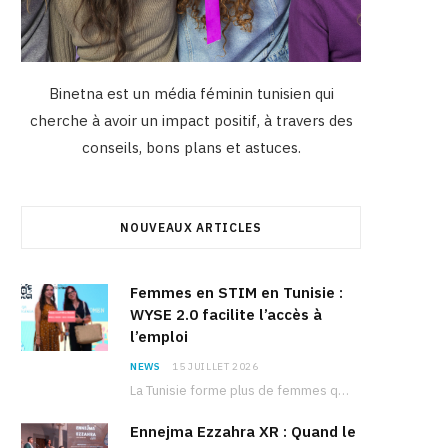
Binetna est un média féminin tunisien qui
cherche à avoir un impact positif, à travers des
conseils, bons plans et astuces.
NOUVEAUX ARTICLES
Femmes en STIM en Tunisie :
WYSE 2.0 facilite l’accès à
l’emploi
NEWS
15 JUILLET 2026
La Tunisie forme plus de femmes que d’hommes dans les filières scientifiques. Pourtant, pour beaucoup…
Ennejma Ezzahra XR : Quand le