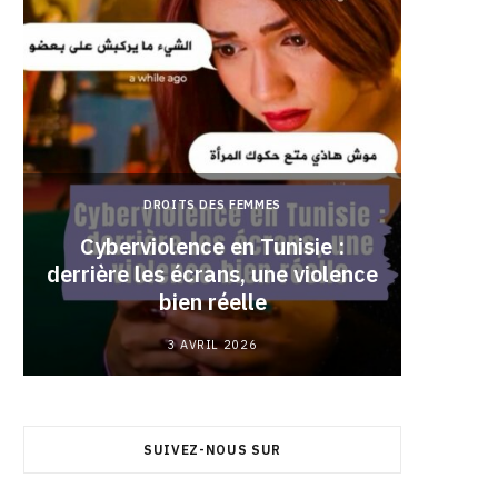
DROITS DES FEMMES
Cyberviolence en Tunisie :
derrière les écrans, une violence
Pourqu
bien réelle
3 AVRIL 2026
SUIVEZ-NOUS SUR