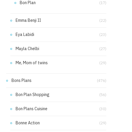
Bon Plan
(17)
Emma Benji II
(22)
Eya Labidi
(23)
Mayla Chelbi
(27)
Me, Mom of twins
(29)
Bons Plans
(476)
Bon Plan Shopping
(56)
Bon Plans Cuisine
(30)
Bonne Action
(29)