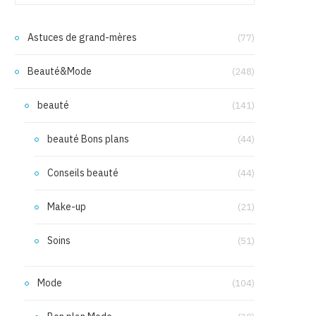
Astuces de grand-mères
(77)
Beauté&Mode
(248)
beauté
(141)
beauté Bons plans
(44)
Conseils beauté
(44)
Make-up
(21)
Soins
(51)
Mode
(104)