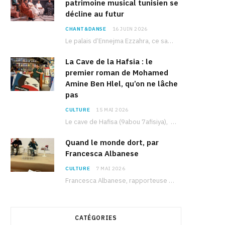
patrimoine musical tunisien se
décline au futur
CHANT&DANSE
16 JUIN 2026
Le palais d’Ennejma Ezzahra, ce sanctuaire de la musique tunisienne et méditerranéenne construit par le…
La Cave de la Hafsia : le
premier roman de Mohamed
Amine Ben Hlel, qu’on ne lâche
pas
CULTURE
15 MAI 2026
Le cave de Hafisa (9abou 7afisiya), premier roman du journaliste tunisien Mohamed Amine Ben Hlel,…
Quand le monde dort, par
Francesca Albanese
CULTURE
7 MAI 2026
Francesca Albanese, rapporteuse spéciale de l’ONU sur les territoires palestiniens occupés, était à Tunis pour…
CATÉGORIES