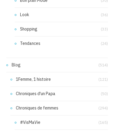
Bon plan Mode
(30)
Look
(36)
Shopping
(33)
Tendances
(24)
Blog
(514)
1Femme, 1 histoire
(121)
Chroniques d'un Papa
(50)
Chroniques de femmes
(294)
#VisMaVie
(165)