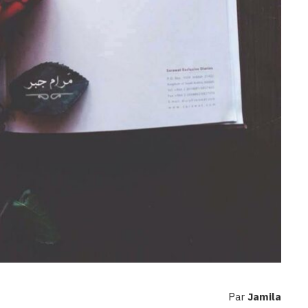
Par
Jamila