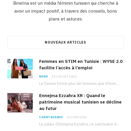
Binetna est un média féminin tunisien qui cherche à
avoir un impact positif, à travers des conseils, bons
plans et astuces.
NOUVEAUX ARTICLES
Femmes en STIM en Tunisie : WYSE 2.0
facilite l’accès à l’emploi
NEWS
15 JUILLET 2026
La Tunisie forme plus de femmes que d’hommes dans les filières scientifiques. Pourtant, pour beaucoup…
Ennejma Ezzahra XR : Quand le
patrimoine musical tunisien se décline
au futur
CHANT&DANSE
16 JUIN 2026
Le palais d’Ennejma Ezzahra, ce sanctuaire de la musique tunisienne et méditerranéenne construit par le…