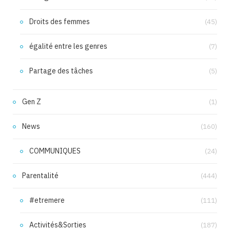
Droits des femmes
(45)
égalité entre les genres
(7)
Partage des tâches
(5)
Gen Z
(1)
News
(160)
COMMUNIQUES
(24)
Parentalité
(444)
#etremere
(111)
Activités&Sorties
(187)