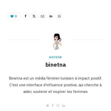
0
AUTEUR
binetna
Binetna est un média féminin tunisien à impact positif.
C'est une interface d'influence positive, qui cherche à
aider, soutenir et inspirer les femmes
W
F
I
L
e
a
n
i