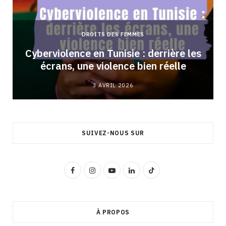
DROITS DES FEMMES
Cyberviolence en Tunisie : derrière les
écrans, une violence bien réelle
3 AVRIL 2026
SUIVEZ-NOUS SUR
F
I
Y
L
T
a
n
o
i
i
c
s
u
n
k
À PROPOS
e
t
T
k
T