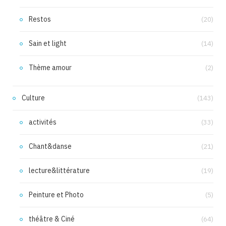
Restos
(20)
Sain et light
(14)
Thème amour
(2)
Culture
(143)
activités
(33)
Chant&danse
(21)
lecture&littérature
(19)
Peinture et Photo
(5)
théâtre & Ciné
(64)