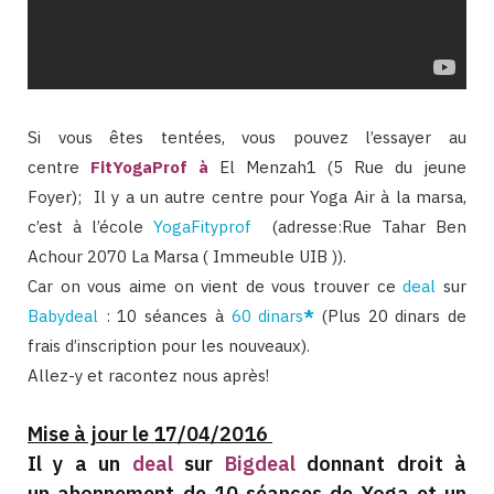
Si vous êtes tentées, vous pouvez l’essayer au
centre
FitYogaProf
à
El Menzah1 (5 Rue du jeune
Foyer); Il y a un autre centre pour Yoga Air à la marsa,
c’est à l’école
YogaFityprof
(adresse:Rue Tahar Ben
Achour 2070 La Marsa ( Immeuble UIB )).
Car on vous aime on vient de vous trouver ce
deal
sur
Babydeal
: 10 séances à
60 dinars
*
(Plus 20 dinars de
frais d’inscription pour les nouveaux).
Allez-y et racontez nous après!
Mise à jour le 17/04/2016
Il y a un
deal
sur
Bigdeal
donnant droit à
un abonnement de 10 séances de Yoga et un