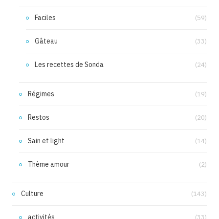
Faciles
(59)
Gâteau
(33)
Les recettes de Sonda
(24)
Régimes
(19)
Restos
(20)
Sain et light
(14)
Thème amour
(2)
Culture
(143)
activités
(33)