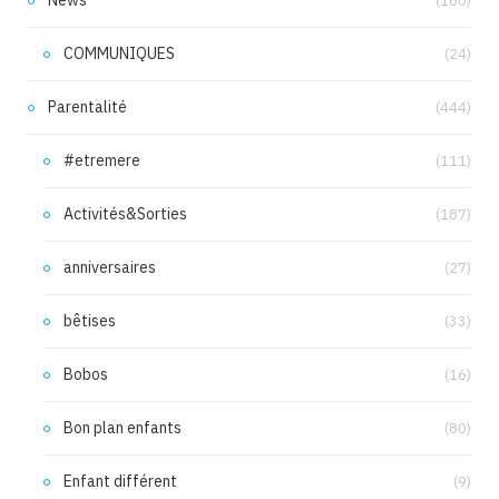
News
(160)
COMMUNIQUES
(24)
Parentalité
(444)
#etremere
(111)
Activités&Sorties
(187)
anniversaires
(27)
bêtises
(33)
Bobos
(16)
Bon plan enfants
(80)
Enfant différent
(9)