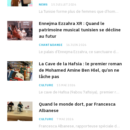
NEWS
15 JUILLET 2026
La Tunisie forme plus de femmes que d’hommes dans les filières scientifiques. Pourtant, pour beaucoup…
Ennejma Ezzahra XR : Quand le
patrimoine musical tunisien se décline
au futur
CHANT&DANSE
16 JUIN 2026
Le palais d’Ennejma Ezzahra, ce sanctuaire de la musique tunisienne et méditerranéenne construit par le…
La Cave de la Hafsia : le premier roman
de Mohamed Amine Ben Hlel, qu’on ne
lâche pas
CULTURE
15 MAI 2026
Le cave de Hafisa (9abou 7afisiya), premier roman du journaliste tunisien Mohamed Amine Ben Hlel,…
Quand le monde dort, par Francesca
Albanese
CULTURE
7 MAI 2026
Francesca Albanese, rapporteuse spéciale de l’ONU sur les territoires palestiniens occupés, était à Tunis pour…