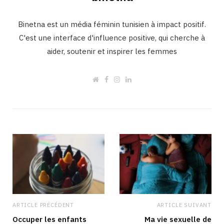
Binetna est un média féminin tunisien à impact positif.
C'est une interface d'influence positive, qui cherche à
aider, soutenir et inspirer les femmes
W
F
I
L
e
a
n
i
b
c
s
n
s
e
t
k
i
b
a
e
t
o
g
d
e
o
r
I
k
a
n
m
ARTICLE PRÉCÉDENT
ARTICLE SUIVANT
Occuper les enfants
Ma vie sexuelle de