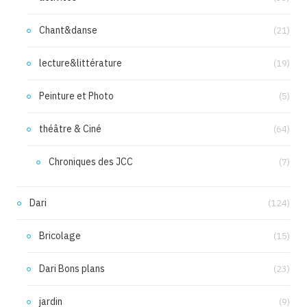
Chant&danse
(21)
lecture&littérature
(19)
Peinture et Photo
(5)
théâtre & Ciné
(64)
Chroniques des JCC
(7)
Dari
(124)
Bricolage
(15)
Dari Bons plans
(23)
jardin
(9)