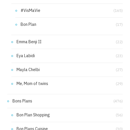
#VisMaVie
(165)
Bon Plan
(17)
Emma Benji II
(22)
Eya Labidi
(23)
Mayla Chelbi
(27)
Me, Mom of twins
(29)
Bons Plans
(476)
Bon Plan Shopping
(56)
Bon Plans Cuisine
(30)