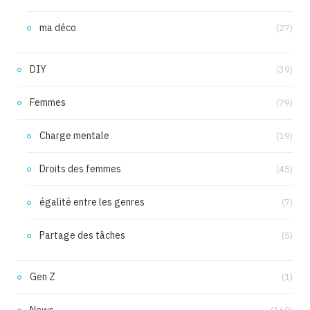
ma déco
(27)
DIY
(39)
Femmes
(79)
Charge mentale
(19)
Droits des femmes
(45)
égalité entre les genres
(7)
Partage des tâches
(5)
Gen Z
(1)