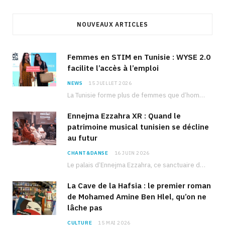
NOUVEAUX ARTICLES
Femmes en STIM en Tunisie : WYSE 2.0
facilite l’accès à l’emploi
NEWS
15 JUILLET 2026
La Tunisie forme plus de femmes que d’hommes dans les filières scientifiques. Pourtant, pour beaucoup…
Ennejma Ezzahra XR : Quand le
patrimoine musical tunisien se décline
au futur
CHANT&DANSE
16 JUIN 2026
Le palais d’Ennejma Ezzahra, ce sanctuaire de la musique tunisienne et méditerranéenne construit par le…
La Cave de la Hafsia : le premier roman
de Mohamed Amine Ben Hlel, qu’on ne
lâche pas
CULTURE
15 MAI 2026