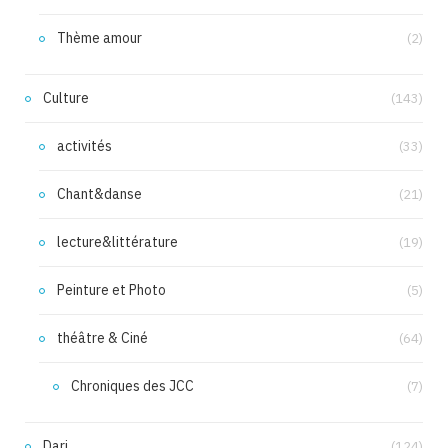
Thème amour
(2)
Culture
(143)
activités
(33)
Chant&danse
(21)
lecture&littérature
(19)
Peinture et Photo
(5)
théâtre & Ciné
(64)
Chroniques des JCC
(7)
Dari
(124)