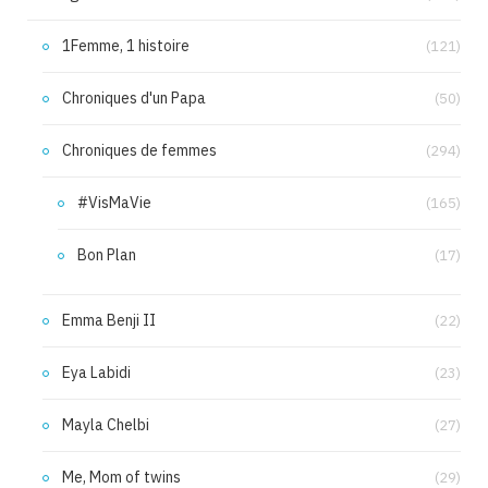
1Femme, 1 histoire
(121)
Chroniques d'un Papa
(50)
Chroniques de femmes
(294)
#VisMaVie
(165)
Bon Plan
(17)
Emma Benji II
(22)
Eya Labidi
(23)
Mayla Chelbi
(27)
Me, Mom of twins
(29)