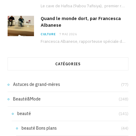
Le cave de Hafisa (9abou 7afisiya), premier roman du journaliste tunisien Mohamed Amine Ben Hlel,…
Quand le monde dort, par Francesca
Albanese
CULTURE
7 MAI 2026
Francesca Albanese, rapporteuse spéciale de l’ONU sur les territoires palestiniens occupés, était à Tunis pour…
CATÉGORIES
Astuces de grand-mères
(77)
Beauté&Mode
(248)
beauté
(141)
beauté Bons plans
(44)