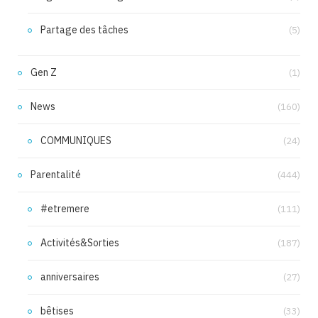
Partage des tâches
(5)
Gen Z
(1)
News
(160)
COMMUNIQUES
(24)
Parentalité
(444)
#etremere
(111)
Activités&Sorties
(187)
anniversaires
(27)
bêtises
(33)