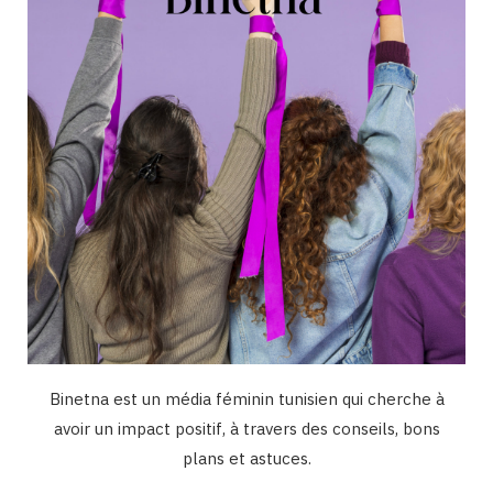
k
a
n
m
Binetna est un média féminin tunisien qui cherche à
avoir un impact positif, à travers des conseils, bons
plans et astuces.