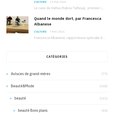
CULTURE
15 MAI 2026
Le cave de Hafisa (9abou 7afisiya), premier roman du journaliste tunisien Mohamed Amine Ben Hlel,…
Quand le monde dort, par Francesca
Albanese
CULTURE
7 MAI 2026
Francesca Albanese, rapporteuse spéciale de l’ONU sur les territoires palestiniens occupés, était à Tunis pour…
CATÉGORIES
Astuces de grand-mères
(77)
Beauté&Mode
(248)
beauté
(141)
beauté Bons plans
(44)