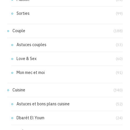
Sorties
(99)
Couple
(188)
Astuces couples
(33)
Love & Sex
(60)
Mon mec et moi
(91)
Cuisine
(340)
Astuces et bons plans cuisine
(52)
Dbarét El Youm
(24)