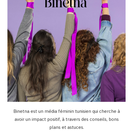
o
r
e
I
k
a
n
m
Binetna est un média féminin tunisien qui cherche à
avoir un impact positif, à travers des conseils, bons
plans et astuces.