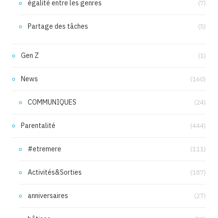
égalité entre les genres
(7)
Partage des tâches
(5)
Gen Z
(1)
News
(160)
COMMUNIQUES
(24)
Parentalité
(444)
#etremere
(111)
Activités&Sorties
(187)
anniversaires
(27)