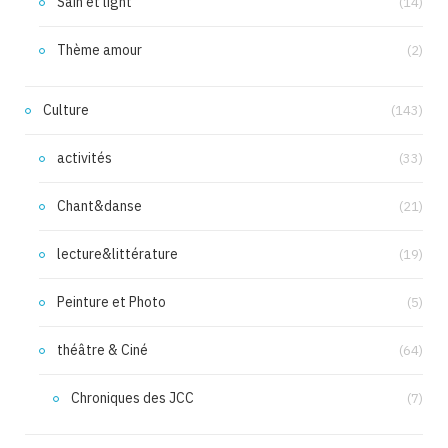
Sain et light
(14)
Thème amour
(2)
Culture
(143)
activités
(33)
Chant&danse
(21)
lecture&littérature
(19)
Peinture et Photo
(5)
théâtre & Ciné
(64)
Chroniques des JCC
(7)