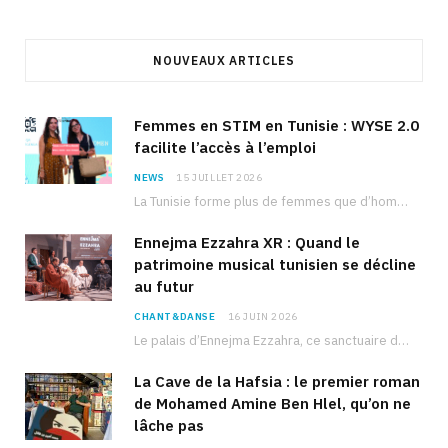
NOUVEAUX ARTICLES
Femmes en STIM en Tunisie : WYSE 2.0
facilite l’accès à l’emploi
NEWS
15 JUILLET 2026
La Tunisie forme plus de femmes que d’hommes dans les filières scientifiques. Pourtant, pour beaucoup…
Ennejma Ezzahra XR : Quand le
patrimoine musical tunisien se décline
au futur
CHANT&DANSE
16 JUIN 2026
Le palais d’Ennejma Ezzahra, ce sanctuaire de la musique tunisienne et méditerranéenne construit par le…
La Cave de la Hafsia : le premier roman
de Mohamed Amine Ben Hlel, qu’on ne
lâche pas