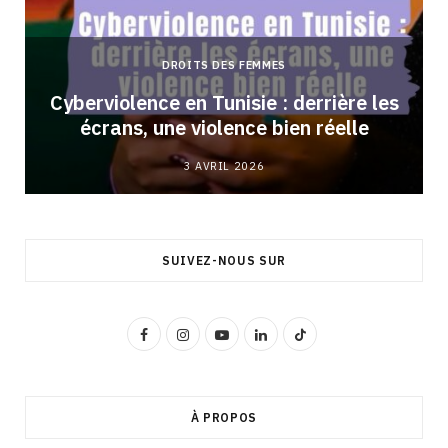
DROITS DES FEMMES
Cyberviolence en Tunisie : derrière les
écrans, une violence bien réelle
3 AVRIL 2026
SUIVEZ-NOUS SUR
F
I
Y
L
T
a
n
o
i
i
c
s
u
n
k
À PROPOS
e
t
T
k
T