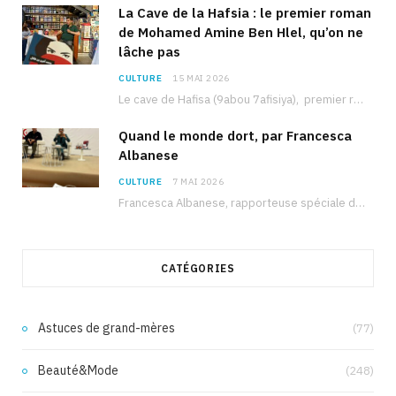
La Cave de la Hafsia : le premier roman
de Mohamed Amine Ben Hlel, qu’on ne
lâche pas
CULTURE
15 MAI 2026
Le cave de Hafisa (9abou 7afisiya), premier roman du journaliste tunisien Mohamed Amine Ben Hlel,…
Quand le monde dort, par Francesca
Albanese
CULTURE
7 MAI 2026
Francesca Albanese, rapporteuse spéciale de l’ONU sur les territoires palestiniens occupés, était à Tunis pour…
CATÉGORIES
Astuces de grand-mères
(77)
Beauté&Mode
(248)