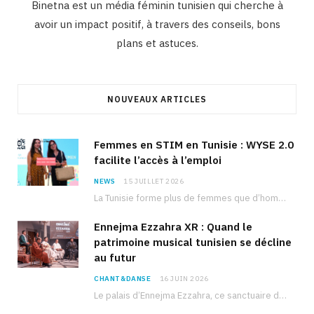
Binetna est un média féminin tunisien qui cherche à
avoir un impact positif, à travers des conseils, bons
plans et astuces.
NOUVEAUX ARTICLES
Femmes en STIM en Tunisie : WYSE 2.0
facilite l’accès à l’emploi
NEWS
15 JUILLET 2026
La Tunisie forme plus de femmes que d’hommes dans les filières scientifiques. Pourtant, pour beaucoup…
Ennejma Ezzahra XR : Quand le
patrimoine musical tunisien se décline
au futur
CHANT&DANSE
16 JUIN 2026
Le palais d’Ennejma Ezzahra, ce sanctuaire de la musique tunisienne et méditerranéenne construit par le…