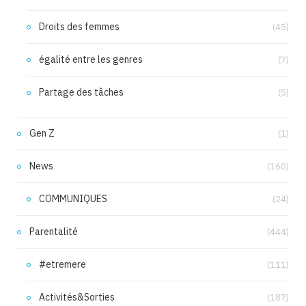
Droits des femmes
(45)
égalité entre les genres
(7)
Partage des tâches
(5)
Gen Z
(1)
News
(160)
COMMUNIQUES
(24)
Parentalité
(444)
#etremere
(111)
Activités&Sorties
(187)