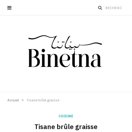
»
Accueil
Tisane brûle graisse
CUISINE
Tisane brûle graisse