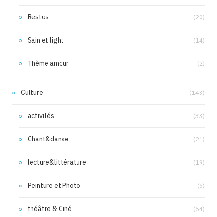
Restos
(20)
Sain et light
(14)
Thème amour
(2)
Culture
(143)
activités
(33)
Chant&danse
(21)
lecture&littérature
(19)
Peinture et Photo
(5)
théâtre & Ciné
(64)