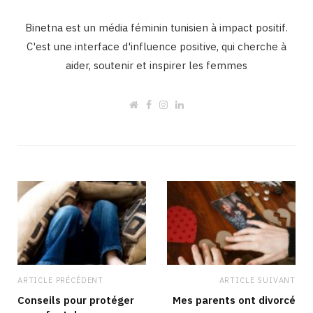
Binetna est un média féminin tunisien à impact positif.
C'est une interface d'influence positive, qui cherche à
aider, soutenir et inspirer les femmes
W
F
I
L
e
a
n
i
b
c
s
n
s
e
t
k
i
b
a
e
t
o
g
d
e
o
r
I
k
a
n
m
ARTICLE PRÉCÉDENT
ARTICLE SUIVANT
Conseils pour protéger
Mes parents ont divorcé