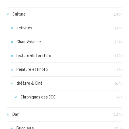
Culture
(143)
activités
(33)
Chant&danse
(21)
lecture&littérature
(19)
Peinture et Photo
(5)
théâtre & Ciné
(64)
Chroniques des JCC
(7)
Dari
(124)
Bricolage
(15)