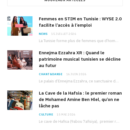
Femmes en STIM en Tunisie : WYSE 2.0
facilite l’accès à l’emploi
NEWS
15 JUILLET 2026
La Tunisie forme plus de femmes que d’hommes dans les filières scientifiques. Pourtant, pour beaucoup…
Ennejma Ezzahra XR : Quand le
patrimoine musical tunisien se décline
au futur
CHANT&DANSE
16 JUIN 2026
Le palais d’Ennejma Ezzahra, ce sanctuaire de la musique tunisienne et méditerranéenne construit par le…
La Cave de la Hafsia : le premier roman
de Mohamed Amine Ben Hlel, qu’on ne
lâche pas
CULTURE
15 MAI 2026
Le cave de Hafisa (9abou 7afisiya), premier roman du journaliste tunisien Mohamed Amine Ben Hlel,…