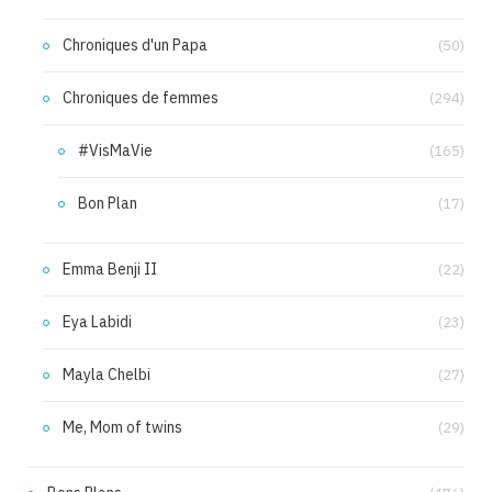
Chroniques d'un Papa
(50)
Chroniques de femmes
(294)
#VisMaVie
(165)
Bon Plan
(17)
Emma Benji II
(22)
Eya Labidi
(23)
Mayla Chelbi
(27)
Me, Mom of twins
(29)