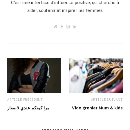
C'est une interface d'influence positive, qui cherche à
aider, soutenir et inspirer les femmes
W
F
I
L
e
a
n
i
b
c
s
n
s
e
t
k
i
b
a
e
t
o
g
d
e
o
r
I
k
a
n
m
ARTICLE PRÉCÉDENT
ARTICLE SUIVANT
مرا كيفكم عندي 3صغار
Vide grenier Mum & kids