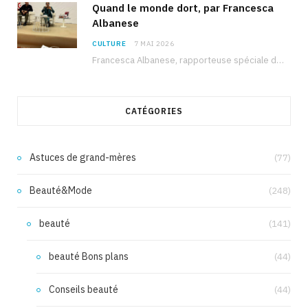
Quand le monde dort, par Francesca
Albanese
CULTURE
7 MAI 2026
Francesca Albanese, rapporteuse spéciale de l’ONU sur les territoires palestiniens occupés, était à Tunis pour…
CATÉGORIES
Astuces de grand-mères
(77)
Beauté&Mode
(248)
beauté
(141)
beauté Bons plans
(44)
Conseils beauté
(44)