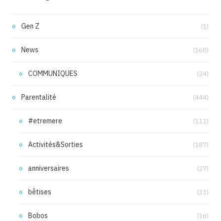
Gen Z
(1)
News
(160)
COMMUNIQUES
(24)
Parentalité
(444)
#etremere
(111)
Activités&Sorties
(187)
anniversaires
(27)
bêtises
(33)
Bobos
(16)