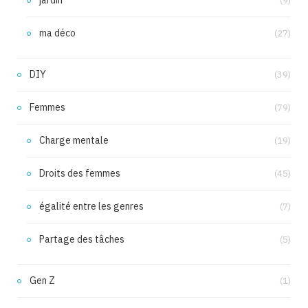
(9)
ma déco
(27)
DIY
(39)
Femmes
(79)
Charge mentale
(19)
Droits des femmes
(45)
égalité entre les genres
(7)
Partage des tâches
(5)
Gen Z
(1)