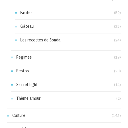
Faciles
(59)
Gâteau
(33)
Les recettes de Sonda
(24)
Régimes
(19)
Restos
(20)
Sain et light
(14)
Thème amour
(2)
Culture
(143)