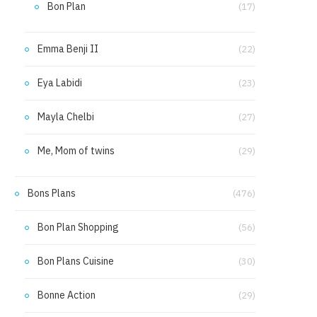
Bon Plan
(17)
Emma Benji II
(22)
Eya Labidi
(23)
Mayla Chelbi
(27)
Me, Mom of twins
(29)
Bons Plans
(476)
Bon Plan Shopping
(56)
Bon Plans Cuisine
(30)
Bonne Action
(29)