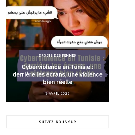
J'aide ma soeur qui a piqué la crè
DROITS DES FEMMES
Cyberviolence en Tunisie :
derrière les écrans, une violence
Pourqu
bien réelle
3 AVRIL 2026
SUIVEZ-NOUS SUR