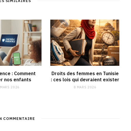
ES SIMILAIRES
e
o
r
I
k
a
n
m
lence : Comment
Droits des femmes en Tunisie
r nos enfants
: ces lois qui devraient exister
 MARS 2026
8 MARS 2026
UN COMMENTAIRE