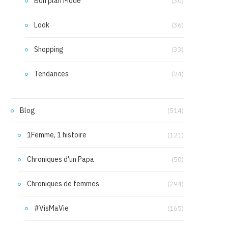
Bon plan Mode
(30)
Look
(36)
Shopping
(33)
Tendances
(24)
Blog
(514)
1Femme, 1 histoire
(121)
Chroniques d'un Papa
(50)
Chroniques de femmes
(294)
#VisMaVie
(165)