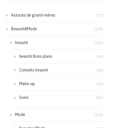
Astuces de grand-mères
(77)
Beauté&Mode
(248)
beauté
(141)
beauté Bons plans
(44)
Conseils beauté
(44)
Make-up
(21)
Soins
(51)
Mode
(104)