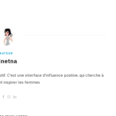
AUTEUR
inetna
tif. C'est une interface d'influence positive, qui cherche à
 et inspirer les femmes
W
F
I
L
e
a
n
i
b
c
s
n
s
e
t
k
i
b
a
e
t
o
g
d