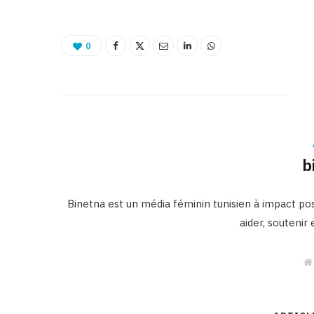
0
b
Binetna est un média féminin tunisien à impact posi
aider, soutenir