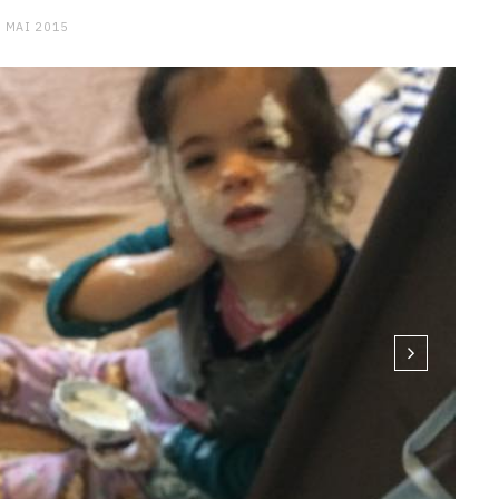
 MAI 2015
 piqué la crème
CHARGE MENTALE
Stress après le travail :
comment relâcher la pression
9 JANVIER 2026