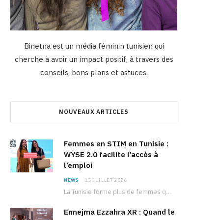
Binetna est un média féminin tunisien qui
cherche à avoir un impact positif, à travers des
conseils, bons plans et astuces.
NOUVEAUX ARTICLES
Femmes en STIM en Tunisie :
WYSE 2.0 facilite l’accès à
l’emploi
NEWS
15 JUILLET 2026
La Tunisie forme plus de femmes que d’hommes dans les filières scientifiques. Pourtant, pour beaucoup…
Ennejma Ezzahra XR : Quand le