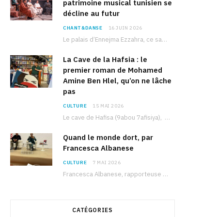
patrimoine musical tunisien se
décline au futur
CHANT&DANSE
16 JUIN 2026
Le palais d’Ennejma Ezzahra, ce sanctuaire de la musique tunisienne et méditerranéenne construit par le…
La Cave de la Hafsia : le
premier roman de Mohamed
Amine Ben Hlel, qu’on ne lâche
pas
CULTURE
15 MAI 2026
Le cave de Hafisa (9abou 7afisiya), premier roman du journaliste tunisien Mohamed Amine Ben Hlel,…
Quand le monde dort, par
Francesca Albanese
CULTURE
7 MAI 2026
Francesca Albanese, rapporteuse spéciale de l’ONU sur les territoires palestiniens occupés, était à Tunis pour…
CATÉGORIES