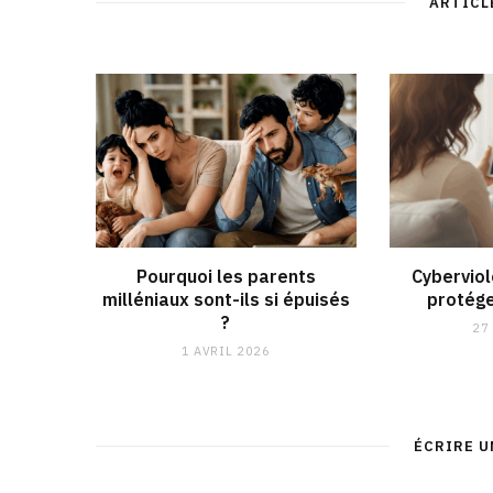
ARTICL
Pourquoi les parents
Cybervio
milléniaux sont-ils si épuisés
protége
?
27
1 AVRIL 2026
ÉCRIRE 