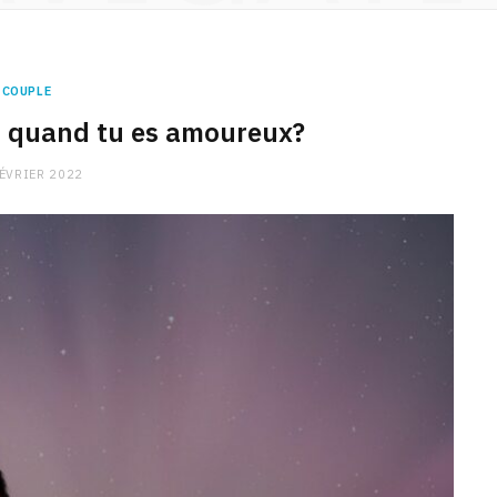
COUPLE
 quand tu es amoureux?
FÉVRIER 2022
CHARGE MENTALE
Stress après le travail :
comment relâcher la pression
9 JANVIER 2026