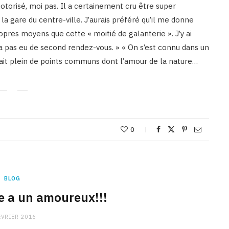
 motorisé, moi pas. Il a certainement cru être super
 gare du centre-ville. J’aurais préféré qu’il me donne
opres moyens que cette « moitié de galanterie ». J’y ai
 a pas eu de second rendez-vous. » « On s’est connu dans un
vait plein de points communs dont l’amour de la nature…
0
BLOG
le a un amoureux!!!
ÉVRIER 2016