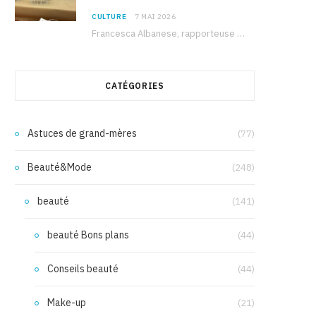
CULTURE
7 MAI 2026
Francesca Albanese, rapporteuse spéciale de l’ONU sur les territoires palestiniens occupés, était à Tunis pour…
CATÉGORIES
Astuces de grand-mères
(77)
Beauté&Mode
(248)
beauté
(141)
beauté Bons plans
(44)
Conseils beauté
(44)
Make-up
(21)