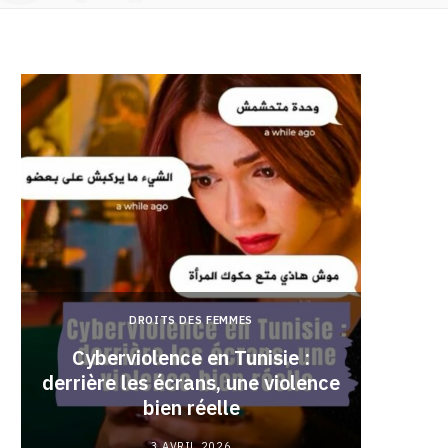
DROITS DES FEMMES
Cyberviolence en Tunisie :
derrière les écrans, une violence
Pourqu
bien réelle
3 AVRIL 2026