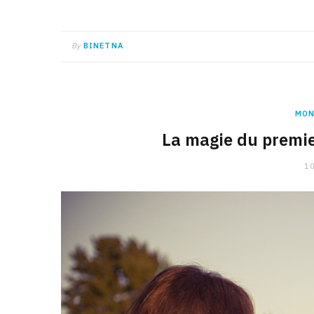
By
BINETNA
MON
La magie du premi
10