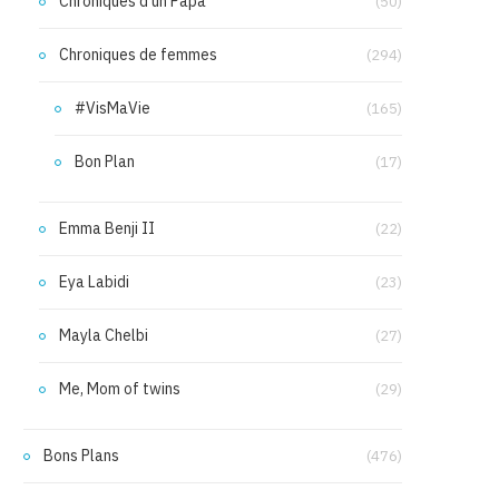
Chroniques d'un Papa
(50)
Chroniques de femmes
(294)
#VisMaVie
(165)
Bon Plan
(17)
Emma Benji II
(22)
Eya Labidi
(23)
Mayla Chelbi
(27)
Me, Mom of twins
(29)
Bons Plans
(476)