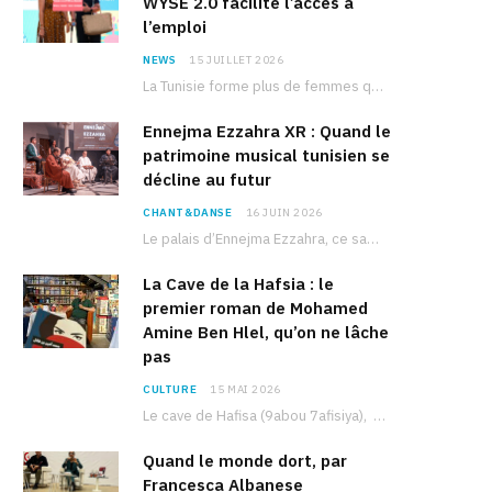
WYSE 2.0 facilite l’accès à
l’emploi
NEWS
15 JUILLET 2026
La Tunisie forme plus de femmes que d’hommes dans les filières scientifiques. Pourtant, pour beaucoup…
Ennejma Ezzahra XR : Quand le
patrimoine musical tunisien se
décline au futur
CHANT&DANSE
16 JUIN 2026
Le palais d’Ennejma Ezzahra, ce sanctuaire de la musique tunisienne et méditerranéenne construit par le…
La Cave de la Hafsia : le
premier roman de Mohamed
Amine Ben Hlel, qu’on ne lâche
pas
CULTURE
15 MAI 2026
Le cave de Hafisa (9abou 7afisiya), premier roman du journaliste tunisien Mohamed Amine Ben Hlel,…
Quand le monde dort, par
Francesca Albanese