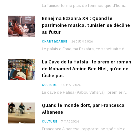
La Tunisie forme plus de femmes que d’hommes dans les filières scientifiques. Pourtant, pour beaucoup…
Ennejma Ezzahra XR : Quand le
patrimoine musical tunisien se décline
au futur
CHANT&DANSE
16 JUIN 2026
Le palais d’Ennejma Ezzahra, ce sanctuaire de la musique tunisienne et méditerranéenne construit par le…
La Cave de la Hafsia : le premier roman
de Mohamed Amine Ben Hlel, qu’on ne
lâche pas
CULTURE
15 MAI 2026
Le cave de Hafisa (9abou 7afisiya), premier roman du journaliste tunisien Mohamed Amine Ben Hlel,…
Quand le monde dort, par Francesca
Albanese
CULTURE
7 MAI 2026
Francesca Albanese, rapporteuse spéciale de l’ONU sur les territoires palestiniens occupés, était à Tunis pour…