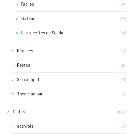
Faciles
(59)
Gâteau
(33)
Les recettes de Sonda
(24)
Régimes
(19)
Restos
(20)
Sain et light
(14)
Thème amour
(2)
Culture
(143)
activités
(33)