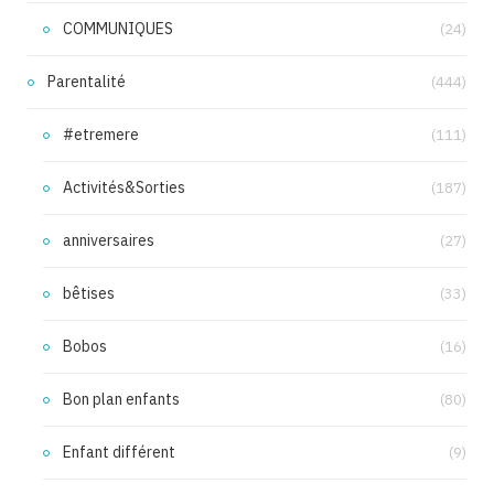
COMMUNIQUES
(24)
Parentalité
(444)
#etremere
(111)
Activités&Sorties
(187)
anniversaires
(27)
bêtises
(33)
Bobos
(16)
Bon plan enfants
(80)
Enfant différent
(9)