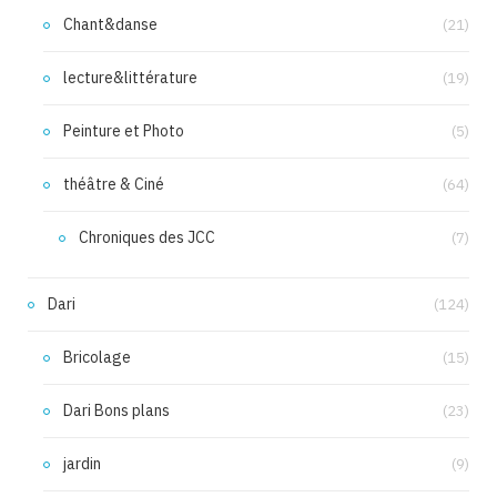
Chant&danse
(21)
lecture&littérature
(19)
Peinture et Photo
(5)
théâtre & Ciné
(64)
Chroniques des JCC
(7)
Dari
(124)
Bricolage
(15)
Dari Bons plans
(23)
jardin
(9)