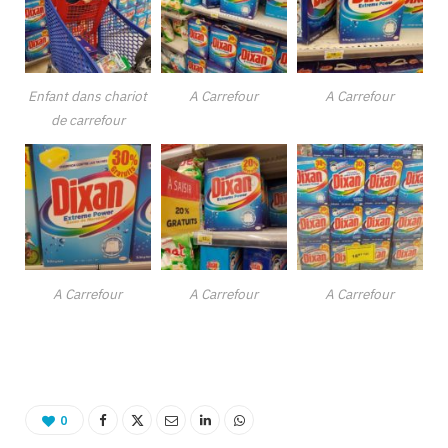
Enfant dans chariot
A Carrefour
A Carrefour
de carrefour
A Carrefour
A Carrefour
A Carrefour
0