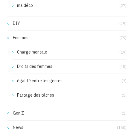
ma déco
(27)
DIY
(39)
Femmes
(79)
Charge mentale
(19)
Droits des femmes
(45)
égalité entre les genres
(7)
Partage des tâches
(5)
Gen Z
(1)
News
(160)