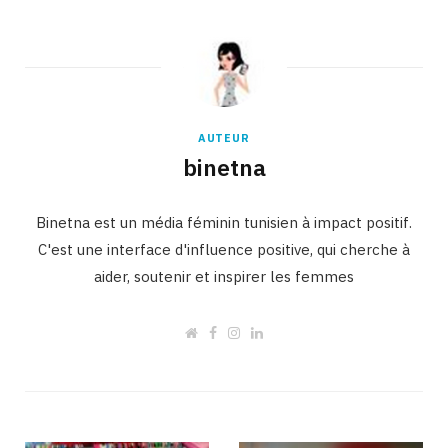
AUTEUR
binetna
Binetna est un média féminin tunisien à impact positif.
C'est une interface d'influence positive, qui cherche à
aider, soutenir et inspirer les femmes
W
F
I
L
e
a
n
i
b
c
s
n
s
e
t
k
i
b
a
e
t
o
g
d
e
o
r
I
k
a
n
m