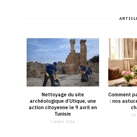
ARTICL
Nettoyage du site
Comment pa
archéologique d’Utique, une
: nos astuc
action citoyenne le 9 avril en
ch
Tunisie
19
7 AVRIL 2026