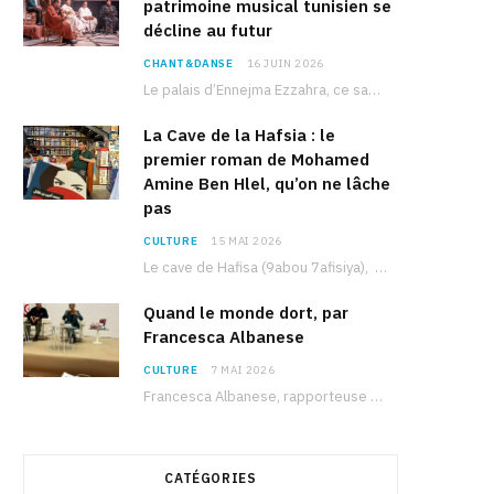
patrimoine musical tunisien se
décline au futur
CHANT&DANSE
16 JUIN 2026
Le palais d’Ennejma Ezzahra, ce sanctuaire de la musique tunisienne et méditerranéenne construit par le…
La Cave de la Hafsia : le
premier roman de Mohamed
Amine Ben Hlel, qu’on ne lâche
pas
CULTURE
15 MAI 2026
Le cave de Hafisa (9abou 7afisiya), premier roman du journaliste tunisien Mohamed Amine Ben Hlel,…
Quand le monde dort, par
Francesca Albanese
CULTURE
7 MAI 2026
Francesca Albanese, rapporteuse spéciale de l’ONU sur les territoires palestiniens occupés, était à Tunis pour…
CATÉGORIES