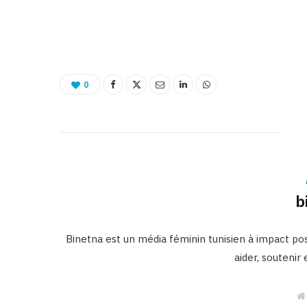
f
0
b
Binetna est un média féminin tunisien à impact posi
aider, soutenir