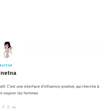
AUTEUR
inetna
tif. C'est une interface d'influence positive, qui cherche à
 et inspirer les femmes
W
F
I
L
e
a
n
i