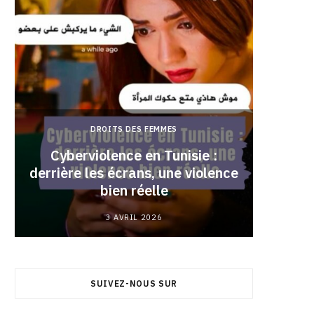
DROITS DES FEMMES
Cyberviolence en Tunisie :
derrière les écrans, une violence
Pourqu
bien réelle
3 AVRIL 2026
SUIVEZ-NOUS SUR