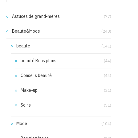
Astuces de grand-mères
(77)
Beauté&Mode
(248)
beauté
(141)
beauté Bons plans
(44)
Conseils beauté
(44)
Make-up
(21)
Soins
(51)
Mode
(104)