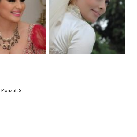
l Menzah 8.
Binetna est un site féminin tunisien collaborati