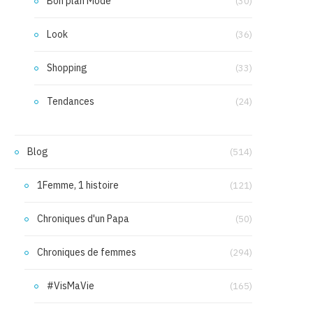
Bon plan Mode
(30)
Look
(36)
Shopping
(33)
Tendances
(24)
Blog
(514)
1Femme, 1 histoire
(121)
Chroniques d'un Papa
(50)
Chroniques de femmes
(294)
#VisMaVie
(165)