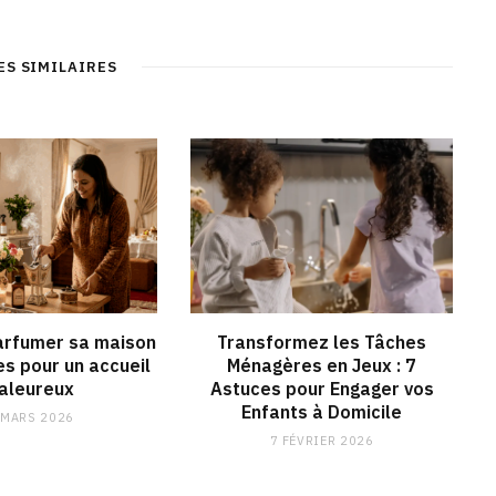
b
c
s
n
s
e
t
k
i
b
a
e
t
o
g
d
ES SIMILAIRES
e
o
r
I
k
a
n
m
rfumer sa maison
Transformez les Tâches
es pour un accueil
Ménagères en Jeux : 7
aleureux
Astuces pour Engager vos
Enfants à Domicile
 MARS 2026
7 FÉVRIER 2026