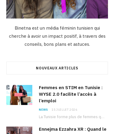
Binetna est un média féminin tunisien qui
cherche à avoir un impact positif, à travers des
conseils, bons plans et astuces.
NOUVEAUX ARTICLES
Femmes en STIM en Tunisie :
WYSE 2.0 facilite l’accès à
l’emploi
NEWS
15 JUILLET 2026
La Tunisie forme plus de femmes que d’hommes dans les filières scientifiques. Pourtant, pour beaucoup…
Ennejma Ezzahra XR : Quand le