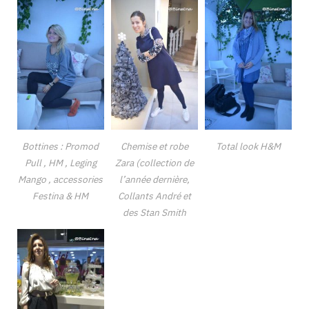
Bottines : Promod
Chemise et robe
Total look H&M
Pull , HM , Leging
Zara (collection de
Mango , accessories
l’année dernière,
Festina & HM
Collants André et
des Stan Smith