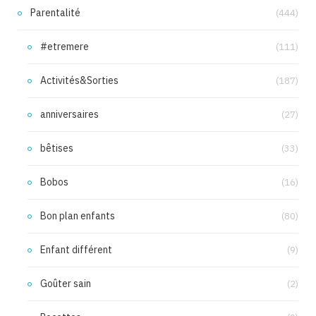
Parentalité
(444)
#etremere
(111)
Activités&Sorties
(187)
anniversaires
(27)
bêtises
(33)
Bobos
(16)
Bon plan enfants
(80)
Enfant différent
(9)
Goûter sain
(2)