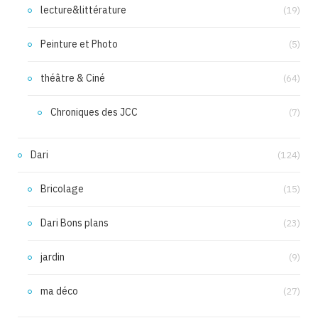
lecture&littérature
(19)
Peinture et Photo
(5)
théâtre & Ciné
(64)
Chroniques des JCC
(7)
Dari
(124)
Bricolage
(15)
Dari Bons plans
(23)
jardin
(9)
ma déco
(27)