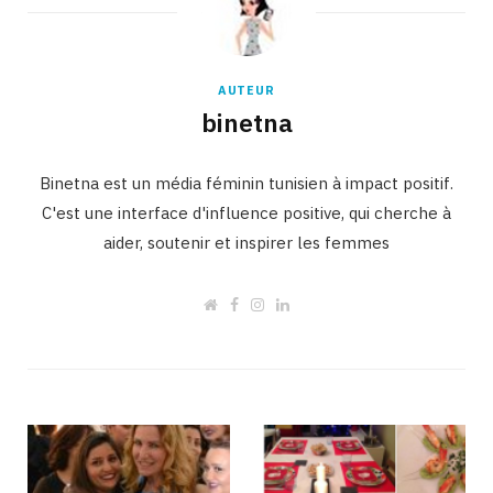
AUTEUR
binetna
Binetna est un média féminin tunisien à impact positif.
C'est une interface d'influence positive, qui cherche à
aider, soutenir et inspirer les femmes
W
F
I
L
e
a
n
i
b
c
s
n
s
e
t
k
i
b
a
e
t
o
g
d
e
o
r
I
k
a
n
m