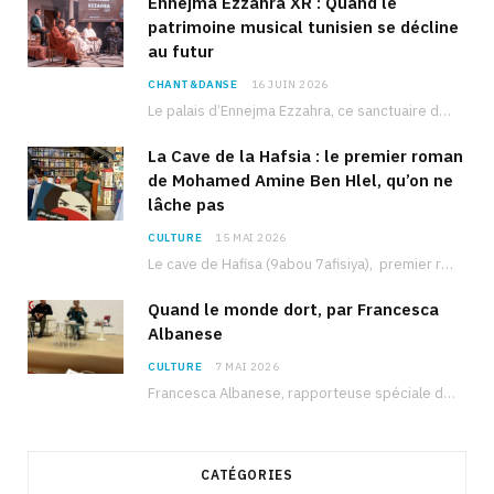
Ennejma Ezzahra XR : Quand le
patrimoine musical tunisien se décline
au futur
CHANT&DANSE
16 JUIN 2026
Le palais d’Ennejma Ezzahra, ce sanctuaire de la musique tunisienne et méditerranéenne construit par le…
La Cave de la Hafsia : le premier roman
de Mohamed Amine Ben Hlel, qu’on ne
lâche pas
CULTURE
15 MAI 2026
Le cave de Hafisa (9abou 7afisiya), premier roman du journaliste tunisien Mohamed Amine Ben Hlel,…
Quand le monde dort, par Francesca
Albanese
CULTURE
7 MAI 2026
Francesca Albanese, rapporteuse spéciale de l’ONU sur les territoires palestiniens occupés, était à Tunis pour…
CATÉGORIES