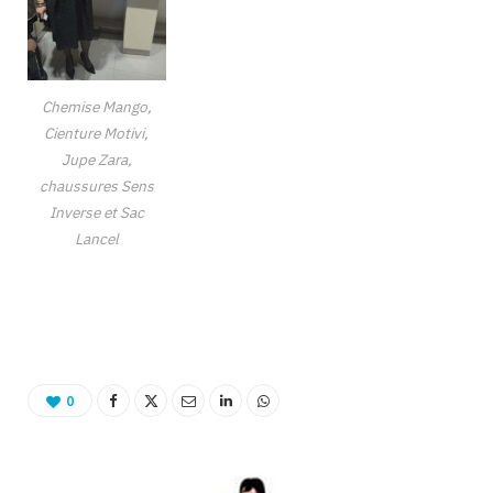
Chemise Mango,
Cienture Motivi,
Jupe Zara,
chaussures Sens
Inverse et Sac
Lancel
Binetna est un site féminin tunisien collaboratif
0