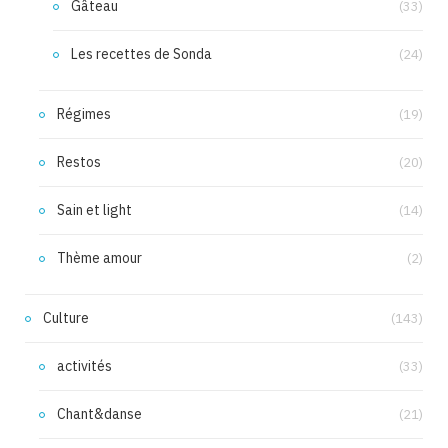
Gâteau
(33)
Les recettes de Sonda
(24)
Régimes
(19)
Restos
(20)
Sain et light
(14)
Thème amour
(2)
Culture
(143)
activités
(33)
Chant&danse
(21)