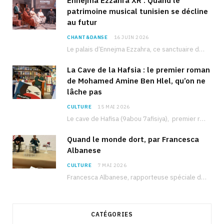
Ennejma Ezzahra XR : Quand le
patrimoine musical tunisien se décline
au futur
CHANT&DANSE
16 JUIN 2026
Le palais d’Ennejma Ezzahra, ce sanctuaire de la musique tunisienne et méditerranéenne construit par le…
La Cave de la Hafsia : le premier roman
de Mohamed Amine Ben Hlel, qu’on ne
lâche pas
CULTURE
15 MAI 2026
Le cave de Hafisa (9abou 7afisiya), premier roman du journaliste tunisien Mohamed Amine Ben Hlel,…
Quand le monde dort, par Francesca
Albanese
CULTURE
7 MAI 2026
Francesca Albanese, rapporteuse spéciale de l’ONU sur les territoires palestiniens occupés, était à Tunis pour…
CATÉGORIES