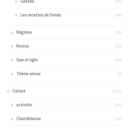
Gâteau
(33)
Les recettes de Sonda
(24)
Régimes
(19)
Restos
(20)
Sain et light
(14)
Thème amour
(2)
Culture
(143)
activités
(33)
Chant&danse
(21)