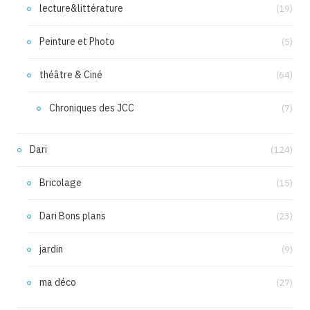
lecture&littérature
(19)
Peinture et Photo
(5)
théâtre & Ciné
(64)
Chroniques des JCC
(7)
Dari
(124)
Bricolage
(15)
Dari Bons plans
(23)
jardin
(9)
ma déco
(27)