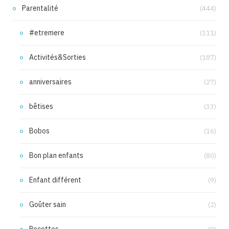
Parentalité
(444)
#etremere
(111)
Activités&Sorties
(187)
anniversaires
(27)
bêtises
(33)
Bobos
(16)
Bon plan enfants
(80)
Enfant différent
(9)
Goûter sain
(2)
Recettes