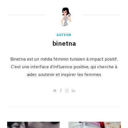
AUTEUR
binetna
Binetna est un média féminin tunisien à impact positif.
C'est une interface d'influence positive, qui cherche à
aider, soutenir et inspirer les femmes
W
F
I
L
e
a
n
i
b
c
s
n
s
e
t
k
i
b
a
e
t
o
g
d
e
o
r
I
k
a
n
m