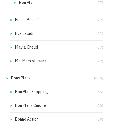
Bon Plan
(17)
Emma Benji II
(22)
Eya Labidi
(23)
Mayla Chelbi
(27)
Me, Mom of twins
(29)
Bons Plans
(476)
Bon Plan Shopping
(56)
Bon Plans Cuisine
(30)
Bonne Action
(29)