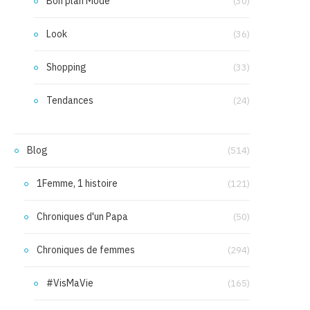
Bon plan Mode
(30)
Look
(36)
Shopping
(33)
Tendances
(24)
Blog
(514)
1Femme, 1 histoire
(121)
Chroniques d'un Papa
(50)
Chroniques de femmes
(294)
#VisMaVie
(165)