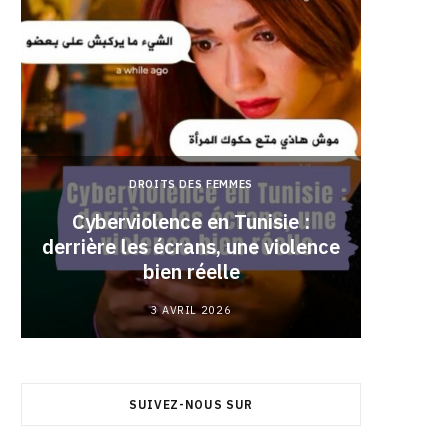
DROITS DES FEMMES
Cyberviolence en Tunisie :
derrière les écrans, une violence
Pourqu
bien réelle
3 AVRIL 2026
SUIVEZ-NOUS SUR