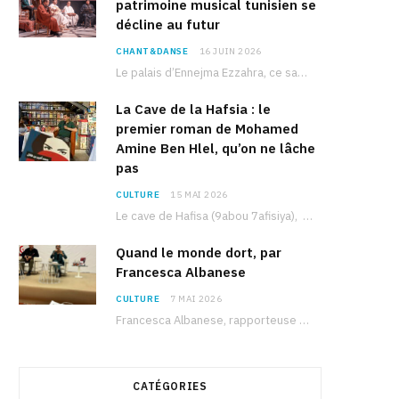
patrimoine musical tunisien se
décline au futur
CHANT&DANSE
16 JUIN 2026
Le palais d’Ennejma Ezzahra, ce sanctuaire de la musique tunisienne et méditerranéenne construit par le…
La Cave de la Hafsia : le
premier roman de Mohamed
Amine Ben Hlel, qu’on ne lâche
pas
CULTURE
15 MAI 2026
Le cave de Hafisa (9abou 7afisiya), premier roman du journaliste tunisien Mohamed Amine Ben Hlel,…
Quand le monde dort, par
Francesca Albanese
CULTURE
7 MAI 2026
Francesca Albanese, rapporteuse spéciale de l’ONU sur les territoires palestiniens occupés, était à Tunis pour…
CATÉGORIES