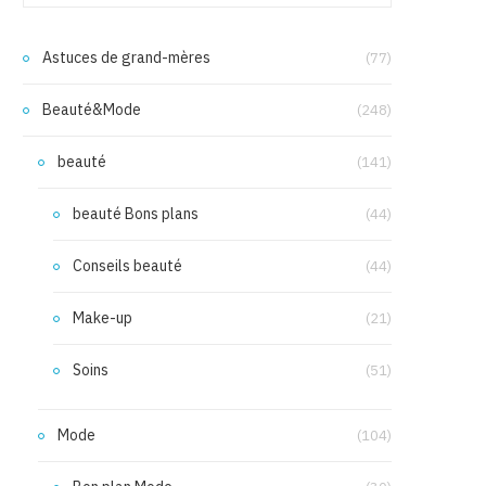
Astuces de grand-mères
(77)
Beauté&Mode
(248)
beauté
(141)
beauté Bons plans
(44)
Conseils beauté
(44)
Make-up
(21)
Soins
(51)
Mode
(104)