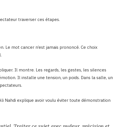
pectateur traverser ces étapes.
n. Le mot cancer n’est jamais prononcé. Ce choix
.
pliquer. Il montre. Les regards, les gestes, les silences
motion. Il installe une tension, un poids. Dans la salle, un
spectateurs.
li Nahdi explique avoir voulu éviter toute démonstration
tiel. Traiter ce sujet avec pudeur, précision et