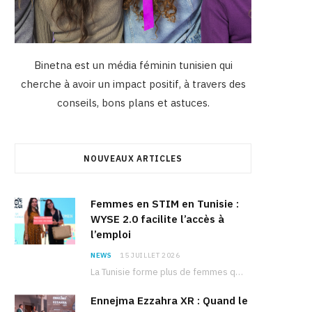
Binetna est un média féminin tunisien qui
cherche à avoir un impact positif, à travers des
conseils, bons plans et astuces.
NOUVEAUX ARTICLES
Femmes en STIM en Tunisie :
WYSE 2.0 facilite l’accès à
l’emploi
NEWS
15 JUILLET 2026
La Tunisie forme plus de femmes que d’hommes dans les filières scientifiques. Pourtant, pour beaucoup…
Ennejma Ezzahra XR : Quand le