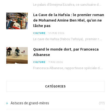
Le palais d’Ennejma Ezzahra, ce sanctuaire de la musique tunisienne et méditerranéenne construit par le…
La Cave de la Hafsia : le premier roman
de Mohamed Amine Ben Hlel, qu’on ne
lâche pas
CULTURE
15 MAI 2026
Le cave de Hafisa (9abou 7afisiya), premier roman du journaliste tunisien Mohamed Amine Ben Hlel,…
Quand le monde dort, par Francesca
Albanese
CULTURE
7 MAI 2026
Francesca Albanese, rapporteuse spéciale de l’ONU sur les territoires palestiniens occupés, était à Tunis pour…
CATÉGORIES
Astuces de grand-mères
(77)