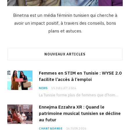
Binetna est un média féminin tunisien qui cherche à
avoir un impact positif, à travers des conseils, bons
plans et astuces.
NOUVEAUX ARTICLES
Femmes en STIM en Tunisie : WYSE 2.0
facilite l’accès à l’emploi
NEWS
15 JUILLET 2026
La Tunisie forme plus de femmes que d’hommes dans les filières scientifiques. Pourtant, pour beaucoup…
Ennejma Ezzahra XR : Quand le
patrimoine musical tunisien se décline
au futur
CHANT&DANSE
16 JUIN 2026