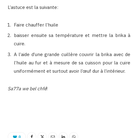
L’astuce est la suivante:
Faire chauffer l’huile
baisser ensuite sa température et mettre la brika à
cuire.
A l’aide d’une grande cuillère couvrir la brika avec de
l’huile au fur et à mesure de sa cuisson pour la cuire
uniformément et surtout avoir l’œuf dur à l’intérieur.
Sa77a we bel chfé
!
Binetna est un site féminin tunisien collaboratif de bons
plans
0