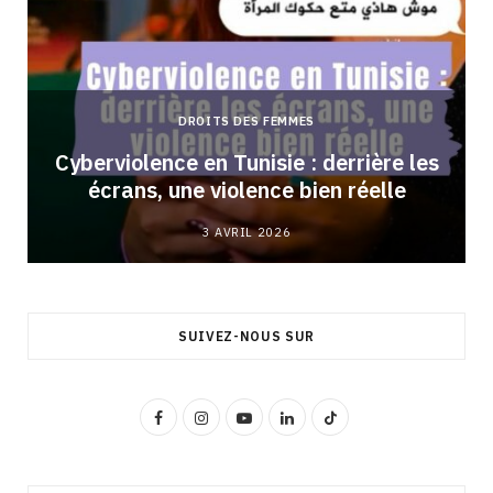
DROITS DES FEMMES
Cyberviolence en Tunisie : derrière les
écrans, une violence bien réelle
3 AVRIL 2026
SUIVEZ-NOUS SUR
F
I
Y
L
T
a
n
o
i
i
c
s
u
n
k