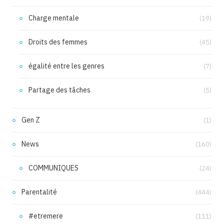
Charge mentale
(19)
Droits des femmes
(45)
égalité entre les genres
(7)
Partage des tâches
(5)
Gen Z
(1)
News
(160)
COMMUNIQUES
(24)
Parentalité
(444)
#etremere
(111)