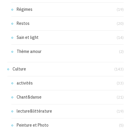
Régimes
(19)
Restos
(20)
Sain et light
(14)
Thème amour
(2)
Culture
(143)
activités
(33)
Chant&danse
(21)
lecture&littérature
(19)
Peinture et Photo
(5)