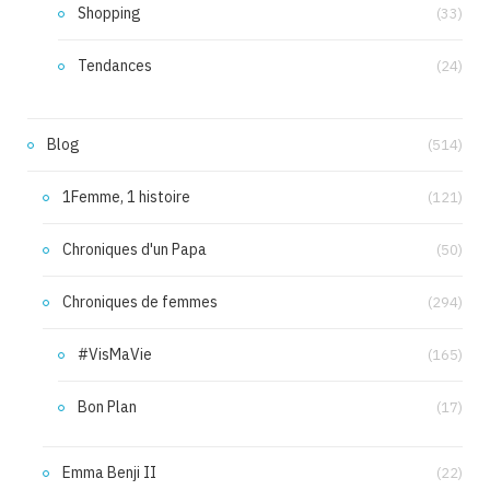
Shopping
(33)
Tendances
(24)
Blog
(514)
1Femme, 1 histoire
(121)
Chroniques d'un Papa
(50)
Chroniques de femmes
(294)
#VisMaVie
(165)
Bon Plan
(17)
Emma Benji II
(22)