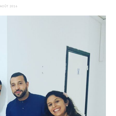
 AOÛT 2016
CHARGE MENTALE
Stress après le travail :
comment relâcher la pression
9 JANVIER 2026