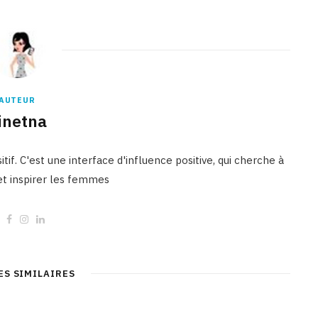
AUTEUR
inetna
tif. C'est une interface d'influence positive, qui cherche à
 et inspirer les femmes
W
F
I
L
e
a
n
i
b
c
s
n
s
e
t
k
i
b
a
e
t
o
g
d
ES SIMILAIRES
e
o
r
I
k
a
n
m