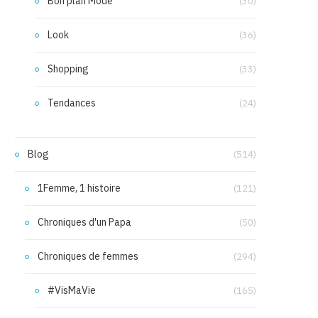
Bon plan Mode
(30)
Look
(36)
Shopping
(33)
Tendances
(24)
Blog
(514)
1Femme, 1 histoire
(121)
Chroniques d'un Papa
(50)
Chroniques de femmes
(294)
#VisMaVie
(165)