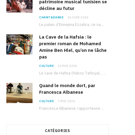
patrimoine musical tunisien se
décline au futur
CHANT&DANSE
16 JUIN 2026
Le palais d’Ennejma Ezzahra, ce sanctuaire de la musique tunisienne et méditerranéenne construit par le…
La Cave de la Hafsia : le
premier roman de Mohamed
Amine Ben Hlel, qu’on ne lâche
pas
CULTURE
15 MAI 2026
Le cave de Hafisa (9abou 7afisiya), premier roman du journaliste tunisien Mohamed Amine Ben Hlel,…
Quand le monde dort, par
Francesca Albanese
CULTURE
7 MAI 2026
Francesca Albanese, rapporteuse spéciale de l’ONU sur les territoires palestiniens occupés, était à Tunis pour…
CATÉGORIES