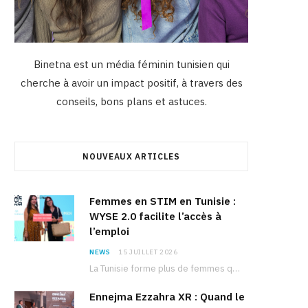
Binetna est un média féminin tunisien qui
cherche à avoir un impact positif, à travers des
conseils, bons plans et astuces.
NOUVEAUX ARTICLES
Femmes en STIM en Tunisie :
WYSE 2.0 facilite l’accès à
l’emploi
NEWS
15 JUILLET 2026
La Tunisie forme plus de femmes que d’hommes dans les filières scientifiques. Pourtant, pour beaucoup…
Ennejma Ezzahra XR : Quand le