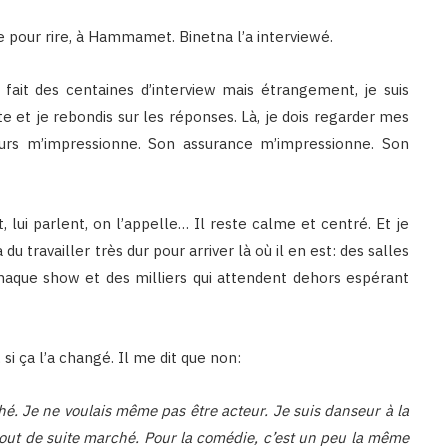
te pour rire, à Hammamet. Binetna l’a interviewé.
i fait des centaines d’interview mais étrangement, je suis
ête et je rebondis sur les réponses. Là, je dois regarder mes
cours m’impressionne. Son assurance m’impressionne. Son
, lui parlent, on l’appelle… Il reste calme et centré. Et je
 travailler très dur pour arriver là où il en est: des salles
chaque show et des milliers qui attendent dehors espérant
 si ça l’a changé. Il me dit que non:
rché. Je ne voulais même pas être acteur. Je suis danseur à la
 tout de suite marché. Pour la comédie, c’est un peu la même