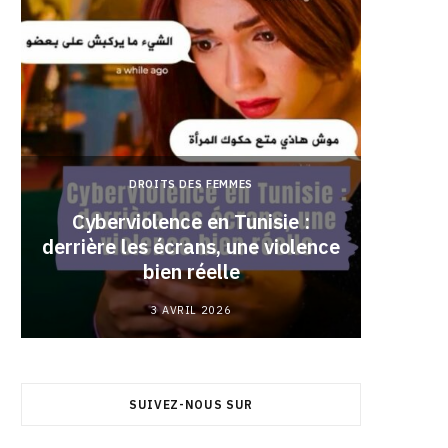
DROITS DES FEMMES
Cyberviolence en Tunisie :
derrière les écrans, une violence
Pourqu
bien réelle
3 AVRIL 2026
SUIVEZ-NOUS SUR