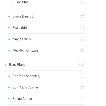
Bon Plan
(17)
Emma Benji II
(22)
Eya Labidi
(23)
Mayla Chelbi
(27)
Me, Mom of twins
(29)
Bons Plans
(476)
Bon Plan Shopping
(56)
Bon Plans Cuisine
(30)
Bonne Action
(29)