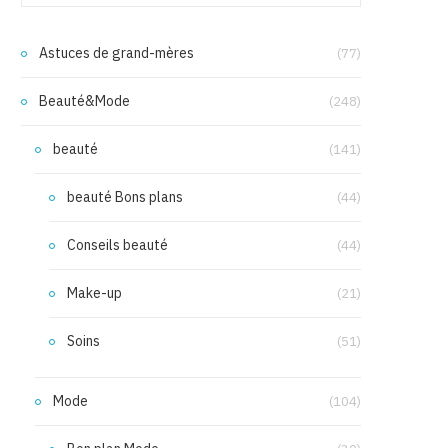
Astuces de grand-mères
(77)
Beauté&Mode
(248)
beauté
(141)
beauté Bons plans
(44)
Conseils beauté
(44)
Make-up
(21)
Soins
(51)
Mode
(104)