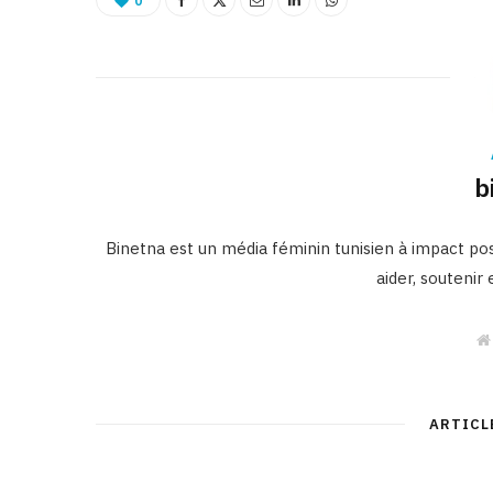
0
b
Binetna est un média féminin tunisien à impact posi
aider, soutenir
ARTICL