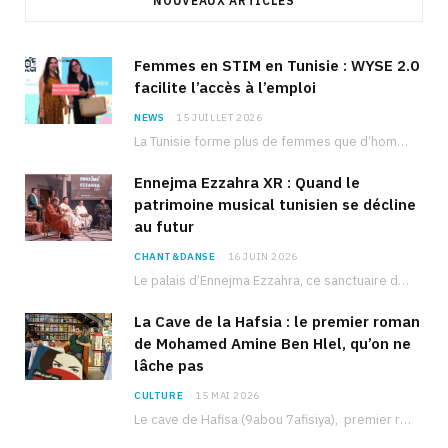
NOUVEAUX ARTICLES
Femmes en STIM en Tunisie : WYSE 2.0
facilite l’accès à l’emploi
NEWS
15 JUILLET 2026
La Tunisie forme plus de femmes que d’hommes dans les filières scientifiques. Pourtant, pour beaucoup…
Ennejma Ezzahra XR : Quand le
patrimoine musical tunisien se décline
au futur
CHANT&DANSE
16 JUIN 2026
Le palais d’Ennejma Ezzahra, ce sanctuaire de la musique tunisienne et méditerranéenne construit par le…
La Cave de la Hafsia : le premier roman
de Mohamed Amine Ben Hlel, qu’on ne
lâche pas
CULTURE
15 MAI 2026
Le cave de Hafisa (9abou 7afisiya), premier roman du journaliste tunisien Mohamed Amine Ben Hlel,…