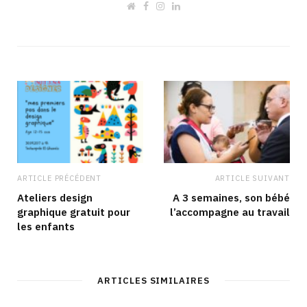
W
F
I
L
e
a
n
i
b
c
s
n
s
e
t
k
i
b
a
e
t
o
g
d
e
o
r
I
k
a
n
m
ARTICLE PRÉCÉDENT
ARTICLE SUIVANT
Ateliers design
A 3 semaines, son bébé
graphique gratuit pour
l’accompagne au travail
les enfants
ARTICLES SIMILAIRES