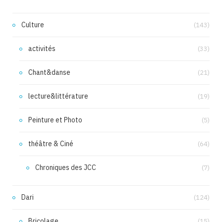
Culture
(143)
activités
(33)
Chant&danse
(21)
lecture&littérature
(19)
Peinture et Photo
(5)
théâtre & Ciné
(64)
Chroniques des JCC
(7)
Dari
(124)
Bricolage
(15)