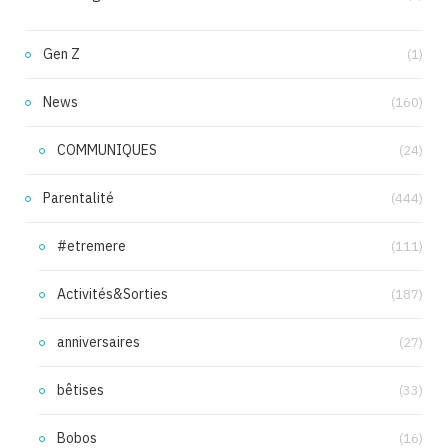
Gen Z
(1)
News
(160)
COMMUNIQUES
(24)
Parentalité
(444)
#etremere
(111)
Activités&Sorties
(187)
anniversaires
(27)
bêtises
(33)
Bobos
(16)