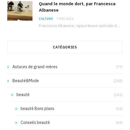
Quand le monde dort, par Francesca
Albanese
CULTURE
7 MAI 2026
Francesca Albanese, rapporteuse spéciale de l’ONU sur les territoires palestiniens occupés, était à Tunis pour…
CATÉGORIES
Astuces de grand-mères
(77)
Beauté&Mode
(248)
beauté
(141)
beauté Bons plans
(44)
Conseils beauté
(44)