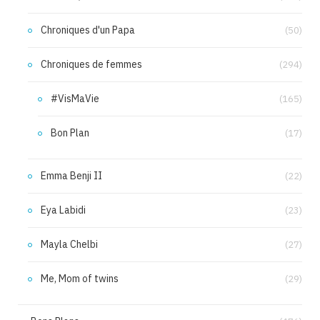
Chroniques d'un Papa
(50)
Chroniques de femmes
(294)
#VisMaVie
(165)
Bon Plan
(17)
Emma Benji II
(22)
Eya Labidi
(23)
Mayla Chelbi
(27)
Me, Mom of twins
(29)