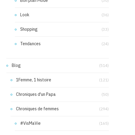
Bon plan Mode
(30)
Look
(36)
Shopping
(33)
Tendances
(24)
Blog
(514)
1Femme, 1 histoire
(121)
Chroniques d'un Papa
(50)
Chroniques de femmes
(294)
#VisMaVie
(165)