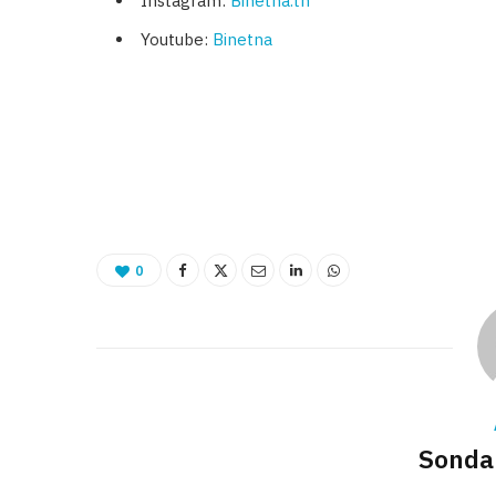
Instagram:
Binetna.tn
Youtube:
Binetna
0
Sonda