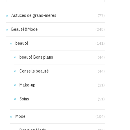
Astuces de grand-mères
(77)
Beauté&Mode
(248)
beauté
(141)
beauté Bons plans
(44)
Conseils beauté
(44)
Make-up
(21)
Soins
(51)
Mode
(104)