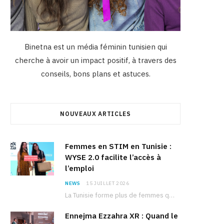
Binetna est un média féminin tunisien qui
cherche à avoir un impact positif, à travers des
conseils, bons plans et astuces.
NOUVEAUX ARTICLES
Femmes en STIM en Tunisie :
WYSE 2.0 facilite l’accès à
l’emploi
NEWS
15 JUILLET 2026
La Tunisie forme plus de femmes que d’hommes dans les filières scientifiques. Pourtant, pour beaucoup…
Ennejma Ezzahra XR : Quand le