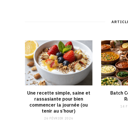
ARTICL
Une recette simple, saine et
Batch C
rassasiante pour bien
R
commencer la journée (ou
14 
tenir au s’hour)
26 FÉVRIER 2026