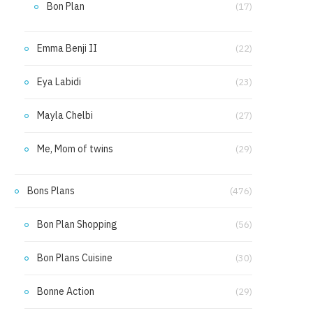
Bon Plan
(17)
Emma Benji II
(22)
Eya Labidi
(23)
Mayla Chelbi
(27)
Me, Mom of twins
(29)
Bons Plans
(476)
Bon Plan Shopping
(56)
Bon Plans Cuisine
(30)
Bonne Action
(29)