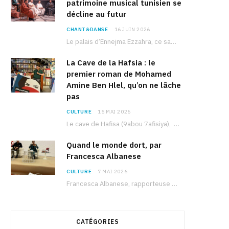
patrimoine musical tunisien se
décline au futur
CHANT&DANSE
16 JUIN 2026
Le palais d’Ennejma Ezzahra, ce sanctuaire de la musique tunisienne et méditerranéenne construit par le…
La Cave de la Hafsia : le
premier roman de Mohamed
Amine Ben Hlel, qu’on ne lâche
pas
CULTURE
15 MAI 2026
Le cave de Hafisa (9abou 7afisiya), premier roman du journaliste tunisien Mohamed Amine Ben Hlel,…
Quand le monde dort, par
Francesca Albanese
CULTURE
7 MAI 2026
Francesca Albanese, rapporteuse spéciale de l’ONU sur les territoires palestiniens occupés, était à Tunis pour…
CATÉGORIES