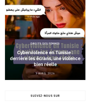
DROITS DES FEMMES
Cyberviolence en Tunisie :
derrière les écrans, une violence
Pourqu
bien réelle
3 AVRIL 2026
SUIVEZ-NOUS SUR