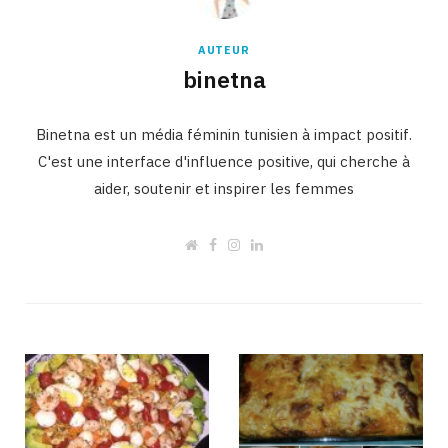
AUTEUR
binetna
Binetna est un média féminin tunisien à impact positif.
C'est une interface d'influence positive, qui cherche à
aider, soutenir et inspirer les femmes
W
F
I
L
e
a
n
i
b
c
s
n
s
e
t
k
i
b
a
e
t
o
g
d
e
o
r
I
k
a
n
m