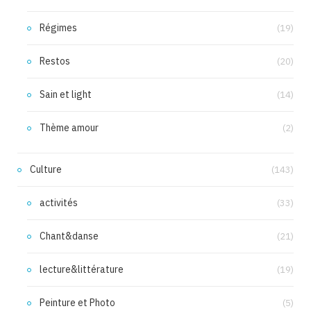
Régimes
(19)
Restos
(20)
Sain et light
(14)
Thème amour
(2)
Culture
(143)
activités
(33)
Chant&danse
(21)
lecture&littérature
(19)
Peinture et Photo
(5)