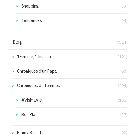
Shopping
(33)
Tendances
(24)
Blog
(514)
1Femme, 1 histoire
(121)
Chroniques d'un Papa
(50)
Chroniques de femmes
(294)
#VisMaVie
(165)
Bon Plan
(17)
Emma Benji II
(22)