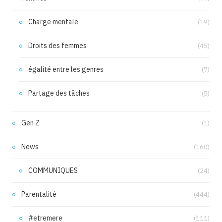
Charge mentale
(19)
Droits des femmes
(45)
égalité entre les genres
(7)
Partage des tâches
(5)
Gen Z
(1)
News
(160)
COMMUNIQUES
(24)
Parentalité
(444)
#etremere
(111)