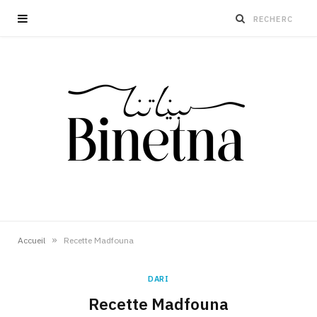
»
Accueil
Recette Madfouna
DARI
Recette Madfouna