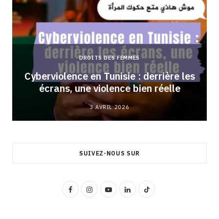
DROITS DES FEMMES
Cyberviolence en Tunisie : derrière les
écrans, une violence bien réelle
3 AVRIL 2026
SUIVEZ-NOUS SUR
F
I
Y
L
T
a
n
o
i
i