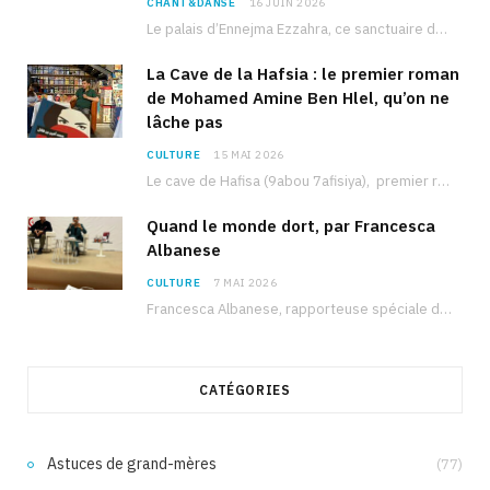
CHANT&DANSE
16 JUIN 2026
Le palais d’Ennejma Ezzahra, ce sanctuaire de la musique tunisienne et méditerranéenne construit par le…
La Cave de la Hafsia : le premier roman
de Mohamed Amine Ben Hlel, qu’on ne
lâche pas
CULTURE
15 MAI 2026
Le cave de Hafisa (9abou 7afisiya), premier roman du journaliste tunisien Mohamed Amine Ben Hlel,…
Quand le monde dort, par Francesca
Albanese
CULTURE
7 MAI 2026
Francesca Albanese, rapporteuse spéciale de l’ONU sur les territoires palestiniens occupés, était à Tunis pour…
CATÉGORIES
Astuces de grand-mères
(77)