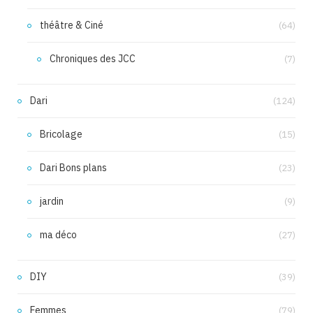
théâtre & Ciné
(64)
Chroniques des JCC
(7)
Dari
(124)
Bricolage
(15)
Dari Bons plans
(23)
jardin
(9)
ma déco
(27)
DIY
(39)
Femmes
(79)