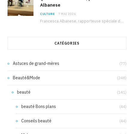
Albanese
CULTURE
7 MAI 2026
Francesca Albanese, rapporteuse spéciale de l’ONU sur les territoires palestiniens occupés, était à Tunis pour…
CATÉGORIES
Astuces de grand-mères
(77)
Beauté&Mode
(248)
beauté
(141)
beauté Bons plans
(44)
Conseils beauté
(44)