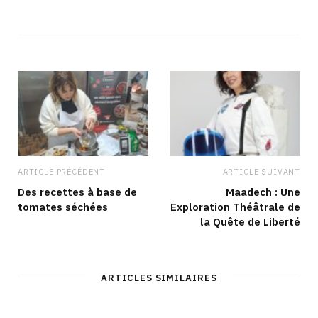
e
a
n
i
b
c
s
n
s
e
t
k
i
b
a
e
t
o
g
d
e
o
r
I
k
a
n
m
ARTICLE PRÉCÉDENT
ARTICLE SUIVANT
Des recettes à base de
Maadech : Une
tomates séchées
Exploration Théâtrale de
la Quête de Liberté
ARTICLES SIMILAIRES