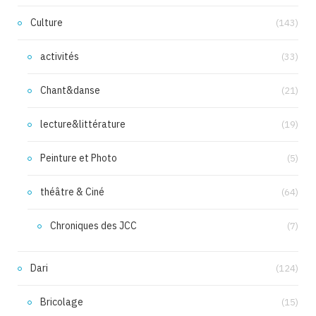
Culture
(143)
activités
(33)
Chant&danse
(21)
lecture&littérature
(19)
Peinture et Photo
(5)
théâtre & Ciné
(64)
Chroniques des JCC
(7)
Dari
(124)
Bricolage
(15)