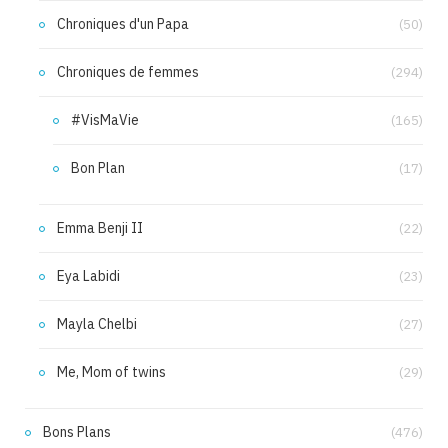
Chroniques d'un Papa
(50)
Chroniques de femmes
(294)
#VisMaVie
(165)
Bon Plan
(17)
Emma Benji II
(22)
Eya Labidi
(23)
Mayla Chelbi
(27)
Me, Mom of twins
(29)
Bons Plans
(476)