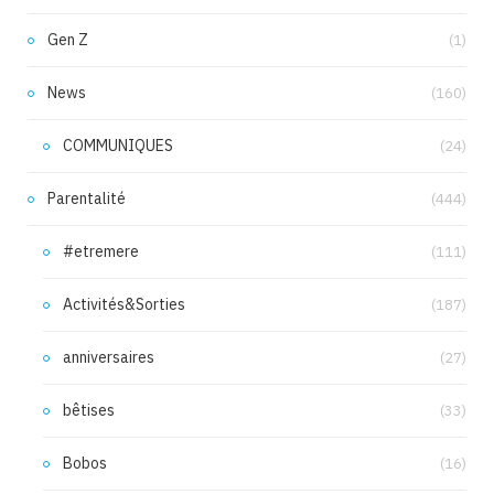
Gen Z
(1)
News
(160)
COMMUNIQUES
(24)
Parentalité
(444)
#etremere
(111)
Activités&Sorties
(187)
anniversaires
(27)
bêtises
(33)
Bobos
(16)