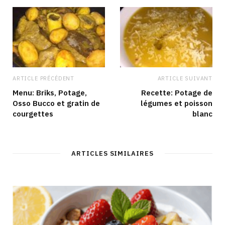
k
a
n
m
ARTICLE PRÉCÉDENT
ARTICLE SUIVANT
Menu: Briks, Potage,
Recette: Potage de
Osso Bucco et gratin de
légumes et poisson
courgettes
blanc
ARTICLES SIMILAIRES