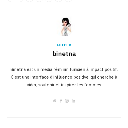
AUTEUR
binetna
Binetna est un média féminin tunisien à impact positif.
C'est une interface d'influence positive, qui cherche à
aider, soutenir et inspirer les femmes
W
F
I
L
e
a
n
i
b
c
s
n
s
e
t
k
i
b
a
e
t
o
g
d
e
o
r
I