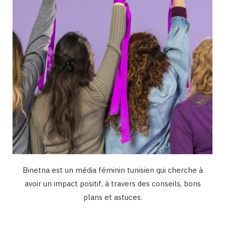
k
a
n
m
Binetna est un média féminin tunisien qui cherche à
avoir un impact positif, à travers des conseils, bons
plans et astuces.