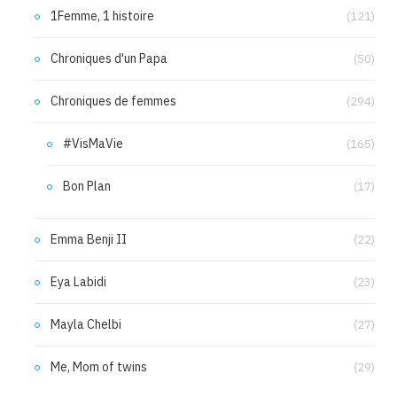
1Femme, 1 histoire
(121)
Chroniques d'un Papa
(50)
Chroniques de femmes
(294)
#VisMaVie
(165)
Bon Plan
(17)
Emma Benji II
(22)
Eya Labidi
(23)
Mayla Chelbi
(27)
Me, Mom of twins
(29)