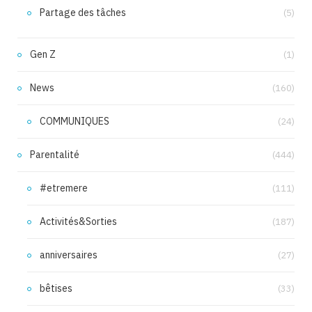
Partage des tâches
(5)
Gen Z
(1)
News
(160)
COMMUNIQUES
(24)
Parentalité
(444)
#etremere
(111)
Activités&Sorties
(187)
anniversaires
(27)
bêtises
(33)