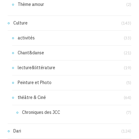
Thème amour
(2)
Culture
(143)
activités
(33)
Chant&danse
(21)
lecture&littérature
(19)
Peinture et Photo
(5)
théâtre & Ciné
(64)
Chroniques des JCC
(7)
Dari
(124)