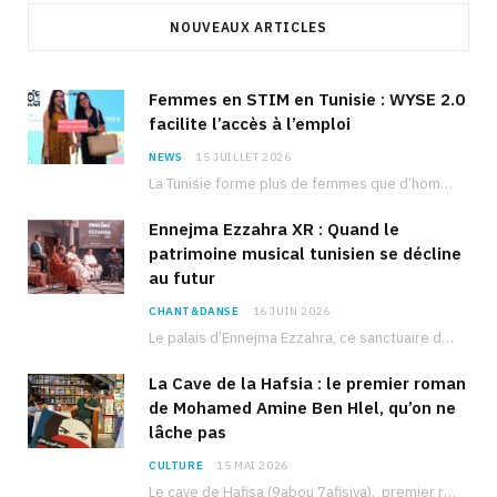
NOUVEAUX ARTICLES
Femmes en STIM en Tunisie : WYSE 2.0
facilite l’accès à l’emploi
NEWS
15 JUILLET 2026
La Tunisie forme plus de femmes que d’hommes dans les filières scientifiques. Pourtant, pour beaucoup…
Ennejma Ezzahra XR : Quand le
patrimoine musical tunisien se décline
au futur
CHANT&DANSE
16 JUIN 2026
Le palais d’Ennejma Ezzahra, ce sanctuaire de la musique tunisienne et méditerranéenne construit par le…
La Cave de la Hafsia : le premier roman
de Mohamed Amine Ben Hlel, qu’on ne
lâche pas
CULTURE
15 MAI 2026
Le cave de Hafisa (9abou 7afisiya), premier roman du journaliste tunisien Mohamed Amine Ben Hlel,…