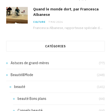
Quand le monde dort, par Francesca
Albanese
CULTURE
7 MAI 2026
Francesca Albanese, rapporteuse spéciale de l’ONU sur les territoires palestiniens occupés, était à Tunis pour…
CATÉGORIES
Astuces de grand-mères
(77)
Beauté&Mode
(248)
beauté
(141)
beauté Bons plans
(44)
Conseils beauté
(44)