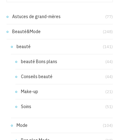
Astuces de grand-mères
(77)
Beauté&Mode
(248)
beauté
(141)
beauté Bons plans
(44)
Conseils beauté
(44)
Make-up
(21)
Soins
(51)
Mode
(104)