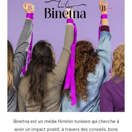
o
g
b
d
k
o
r
e
I
k
a
n
m
Binetna est un média féminin tunisien qui cherche à
avoir un impact positif, à travers des conseils, bons