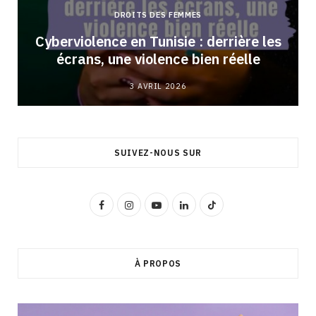
DROITS DES FEMMES
Cyberviolence en Tunisie : derrière les
écrans, une violence bien réelle
3 AVRIL 2026
SUIVEZ-NOUS SUR
F
I
Y
L
T
a
n
o
i
i
c
s
u
n
k
À PROPOS
e
t
T
k
T
b
a
u
e
o