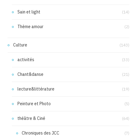
Sain et light
(14)
Thème amour
(2)
Culture
(143)
activités
(33)
Chant&danse
(21)
lecture&littérature
(19)
Peinture et Photo
(5)
théâtre & Ciné
(64)
Chroniques des JCC
(7)