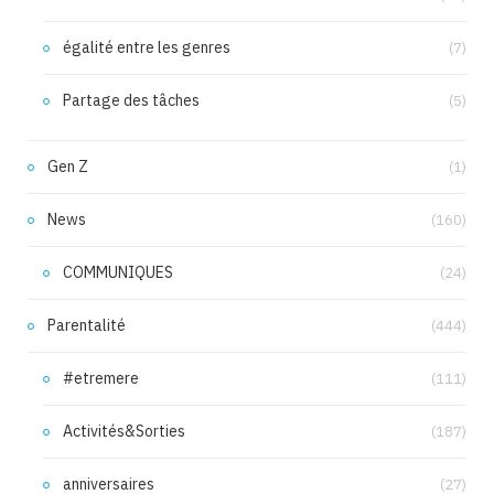
égalité entre les genres
(7)
Partage des tâches
(5)
Gen Z
(1)
News
(160)
COMMUNIQUES
(24)
Parentalité
(444)
#etremere
(111)
Activités&Sorties
(187)
anniversaires
(27)