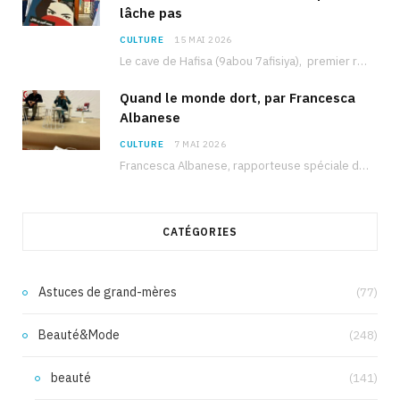
lâche pas
CULTURE
15 MAI 2026
Le cave de Hafisa (9abou 7afisiya), premier roman du journaliste tunisien Mohamed Amine Ben Hlel,…
Quand le monde dort, par Francesca
Albanese
CULTURE
7 MAI 2026
Francesca Albanese, rapporteuse spéciale de l’ONU sur les territoires palestiniens occupés, était à Tunis pour…
CATÉGORIES
Astuces de grand-mères
(77)
Beauté&Mode
(248)
beauté
(141)