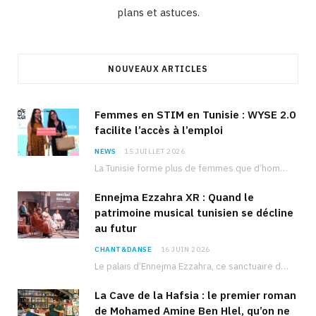
plans et astuces.
NOUVEAUX ARTICLES
Femmes en STIM en Tunisie : WYSE 2.0
facilite l’accès à l’emploi
NEWS
15 JUILLET 2026
La Tunisie forme plus de femmes que d’hommes dans les filières scientifiques. Pourtant, pour beaucoup…
Ennejma Ezzahra XR : Quand le
patrimoine musical tunisien se décline
au futur
CHANT&DANSE
16 JUIN 2026
Le palais d’Ennejma Ezzahra, ce sanctuaire de la musique tunisienne et méditerranéenne construit par le…
La Cave de la Hafsia : le premier roman
de Mohamed Amine Ben Hlel, qu’on ne